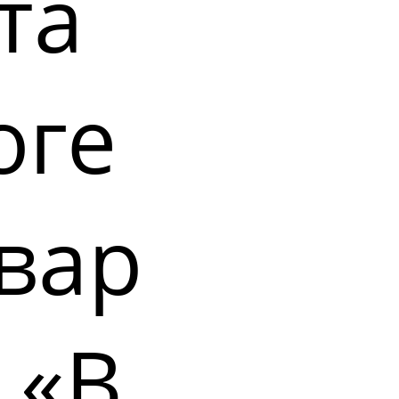
та
оге
вар
 «В