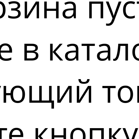
зина пус
 в катал
ующий то
е кнопку