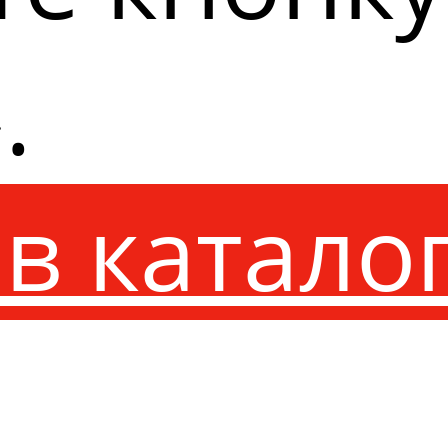
.
в катало