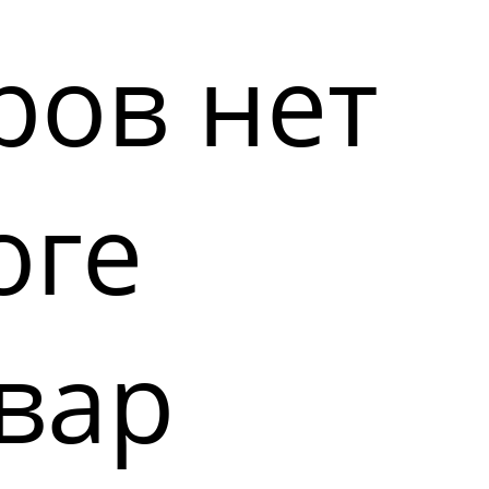
ров нет
оге
вар