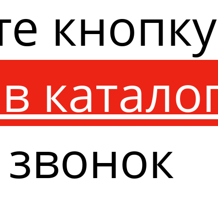
те кнопк
в катало
 звонок