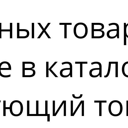
ных това
 в катал
ующий то