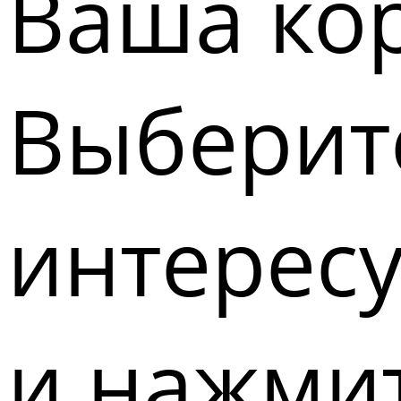
Ваша кор
Выберите
интерес
и нажмит