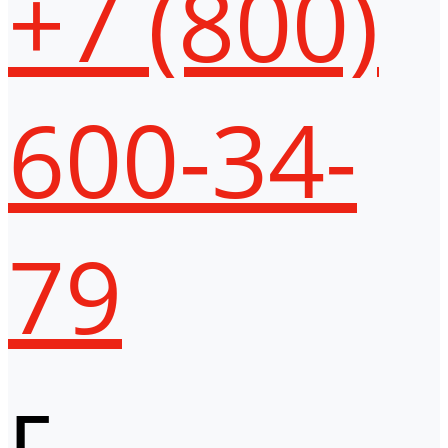
+7 (800)
600-34-
79
г.