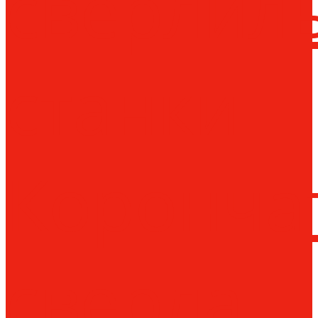
сверлил
станки
Коронча
сверла