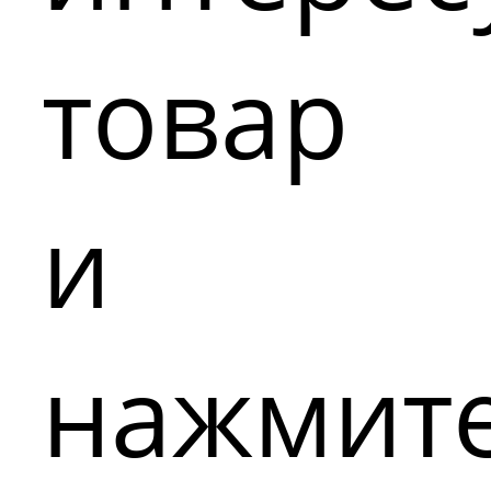
товар
и
нажмит