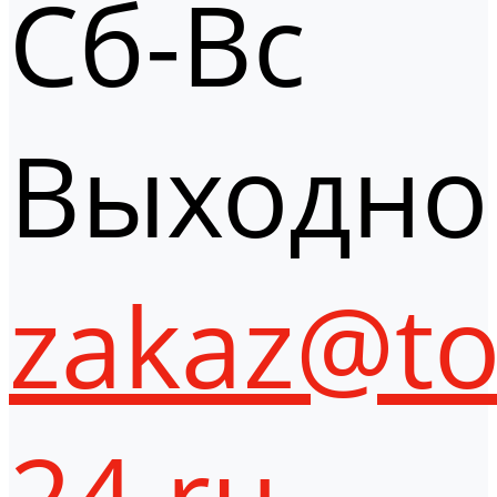
Сб-Вс
Выходно
zakaz@to
24.ru