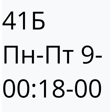
41Б
Пн-Пт 9-
00:18-00