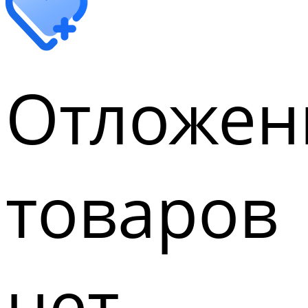
Отложен
товаров
нет