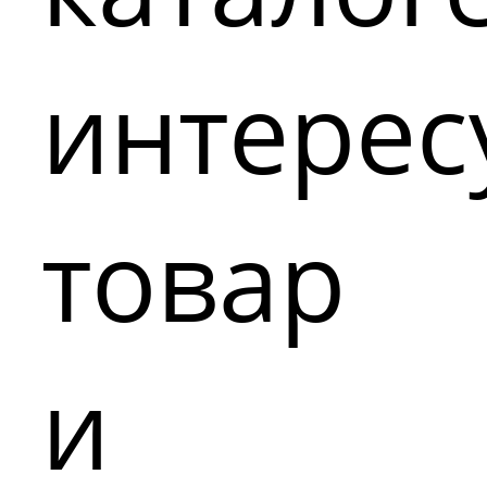
интере
товар
и