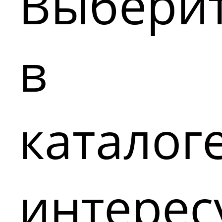
Выбери
в
каталог
интере