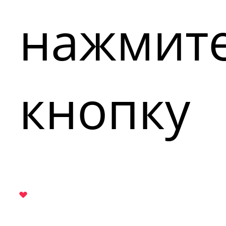
нажмит
кнопку