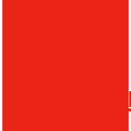
сверла
трения
Магнитн