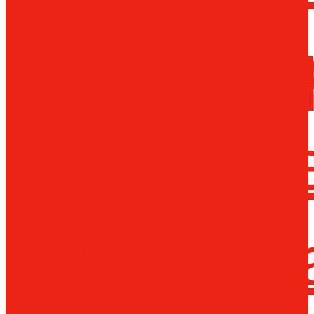
Металло
инструм
Термопл