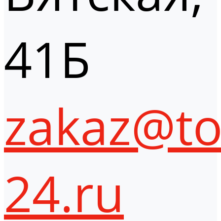
41Б
zakaz@to
24.ru