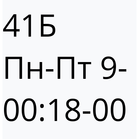
41Б
Пн-Пт 9-
00:18-00