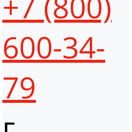
+7 (800)
600-34-
79
г.