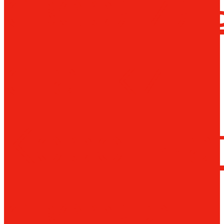
сверлил
станки
Коронча
сверла