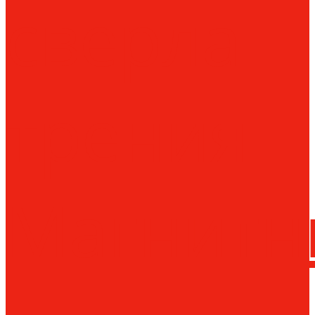
сверла
трения
Магнитн