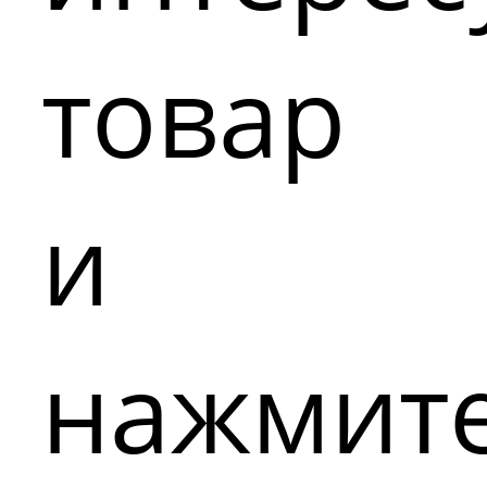
товар
и
нажмит