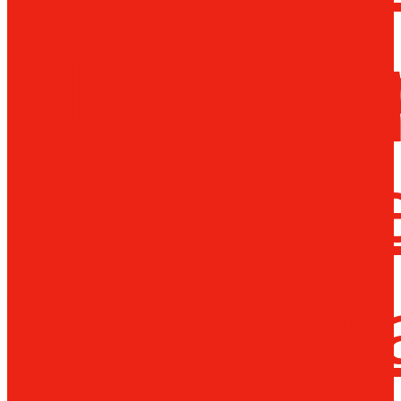
Металло
инструм
Термопл