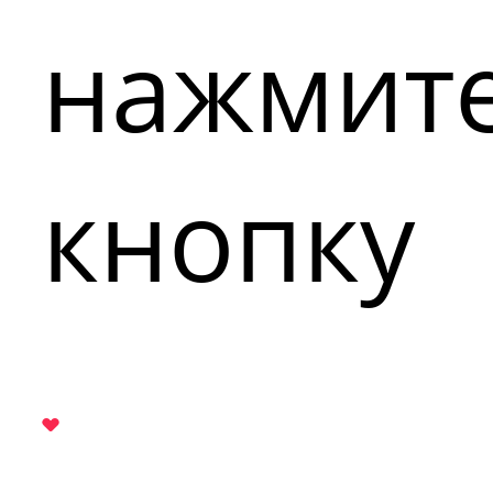
нажмит
кнопку