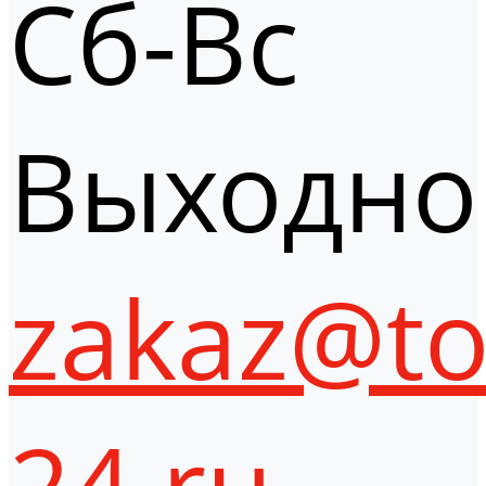
Сб-Вс
Выходно
zakaz@to
24.ru