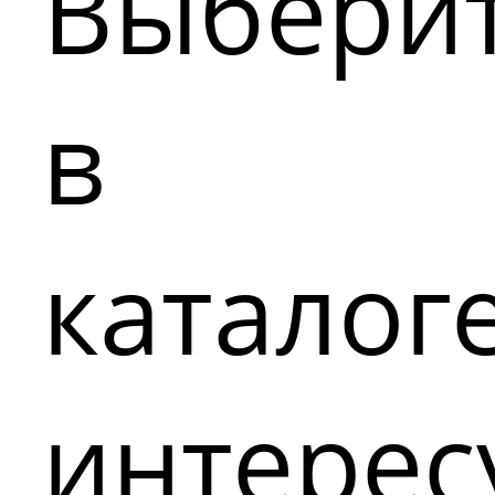
Выбери
в
каталог
интере