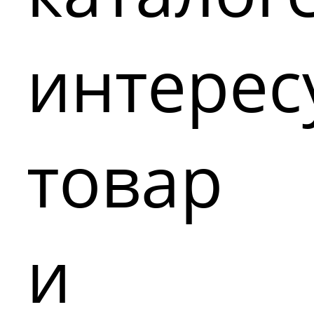
интере
товар
и