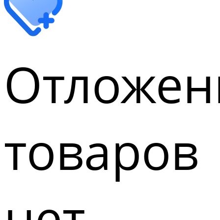
Отложен
товаров
нет