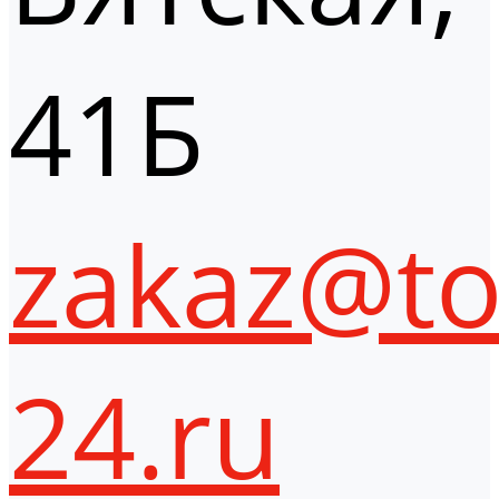
41Б
zakaz@to
24.ru