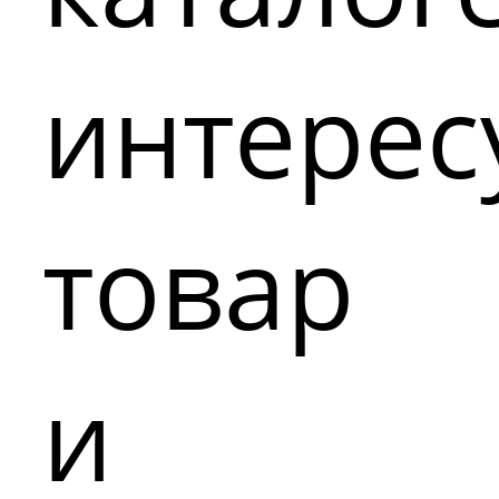
интере
товар
и