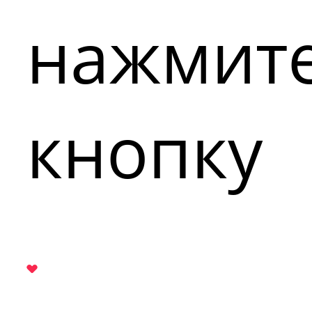
нажмит
кнопку