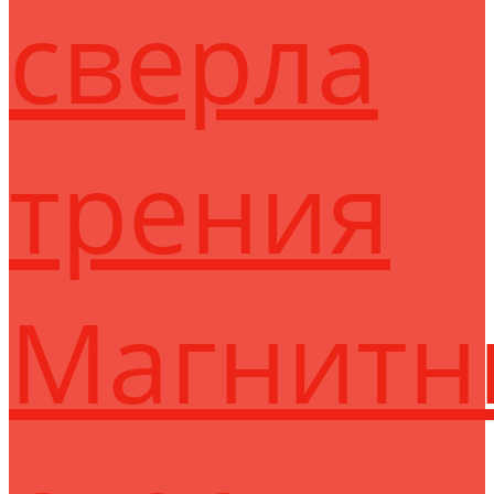
сверла
трения
Магнитн