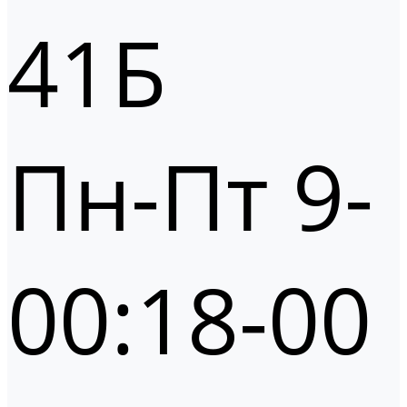
41Б
Пн-Пт 9-
00:18-00