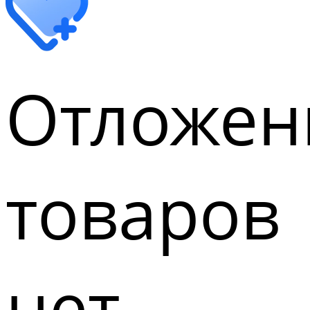
Отложен
товаров
нет