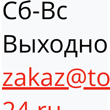
Сб-Вс
Выходно
zakaz@to
24.ru