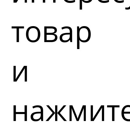
товар
и
нажмит