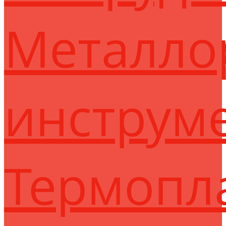
Металло
инструм
Термопл