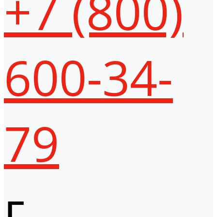
+7 (800)
600-34-
79
г.