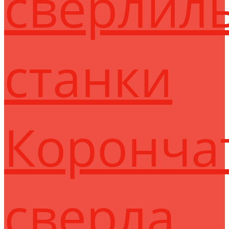
сверлил
станки
Коронча
сверла