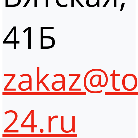
41Б
zakaz@to
24.ru