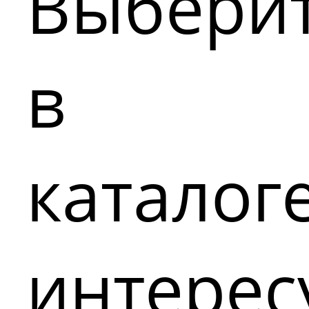
Выбери
в
каталог
интере