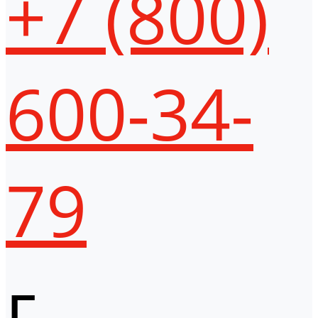
+7 (800)
600-34-
79
г.