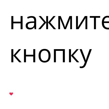
нажмит
кнопку