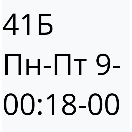
41Б
Пн-Пт 9-
00:18-00