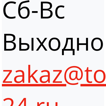
Сб-Вс
Выходно
zakaz@to
24.ru