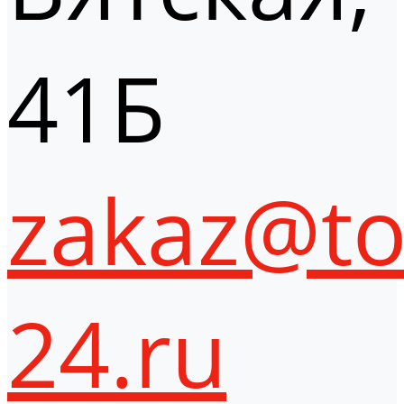
41Б
zakaz@to
24.ru