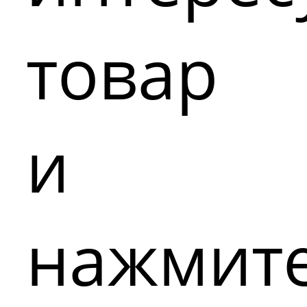
товар
и
нажмит