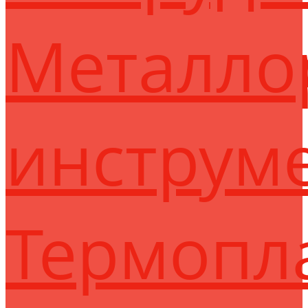
Металло
инструм
Термопл