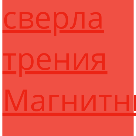
сверла
трения
Магнитн