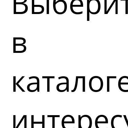
Выбери
в
каталог
интере