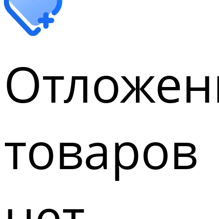
Отложен
товаров
нет