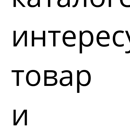
интере
товар
и