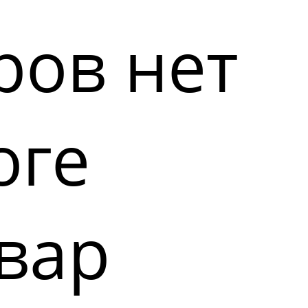
ров нет
оге
вар