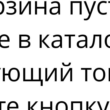
зина пус
 в катал
ующий то
е кнопку