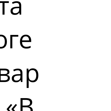
та
оге
вар
 «В