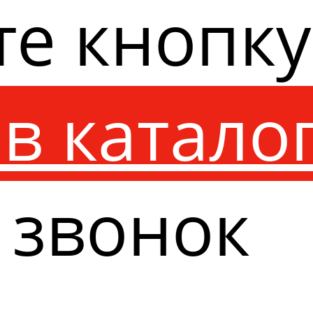
те кнопк
в катало
 звонок