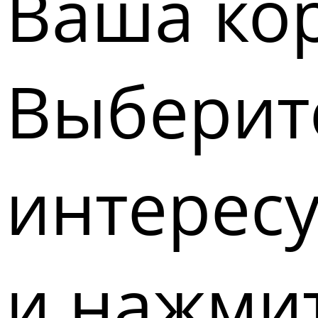
Ваша кор
Выберите
интерес
и нажмит