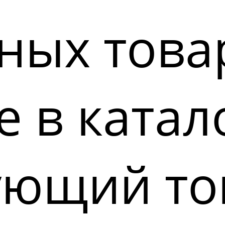
ных това
 в катал
ующий то