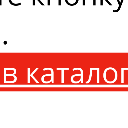
.
в катало