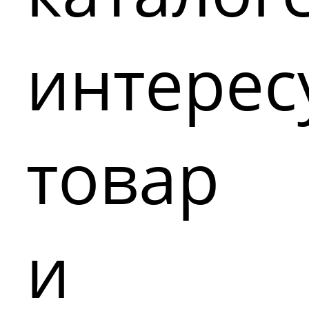
интере
товар
и