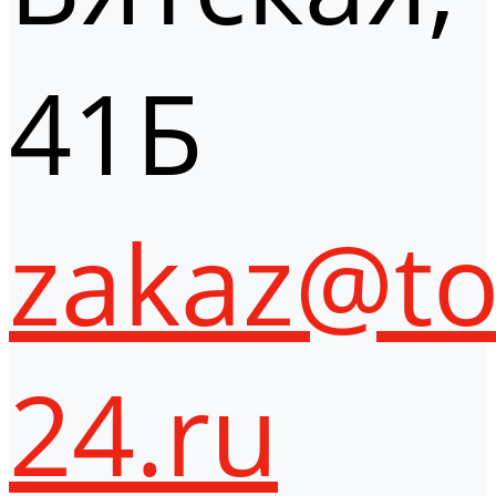
41Б
zakaz@to
24.ru