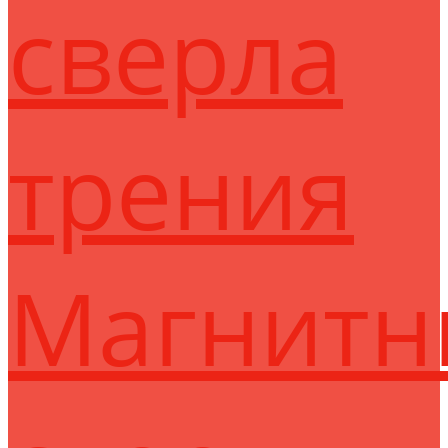
сверла
трения
Магнитн