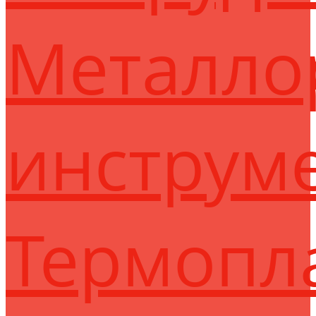
Металло
инструм
Термопл