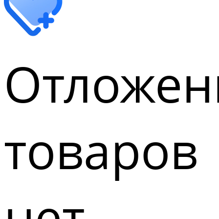
Отложен
товаров
нет