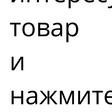
товар
и
нажмит