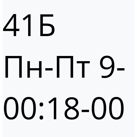
41Б
Пн-Пт 9-
00:18-00