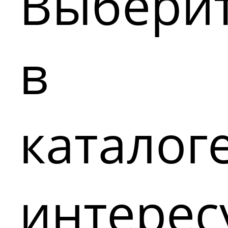
Выбери
в
каталог
интере