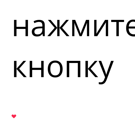
нажмит
кнопку