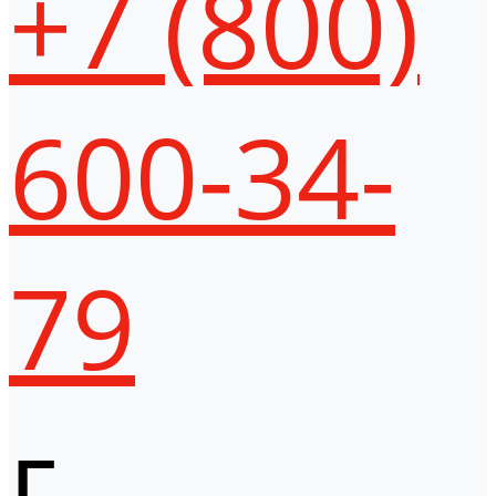
+7 (800)
600-34-
79
г.