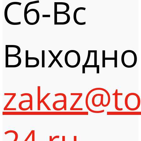
Сб-Вс
Выходно
zakaz@to
24.ru