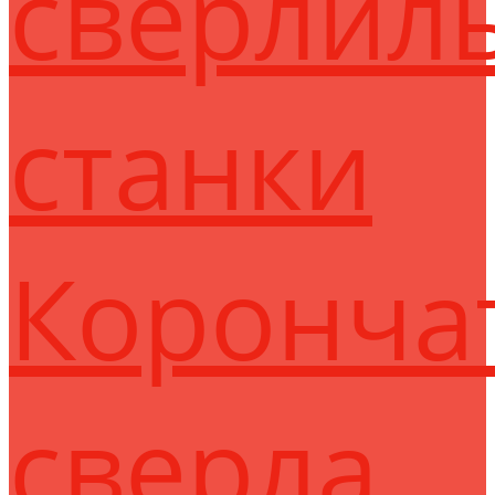
сверлил
станки
Коронча
сверла