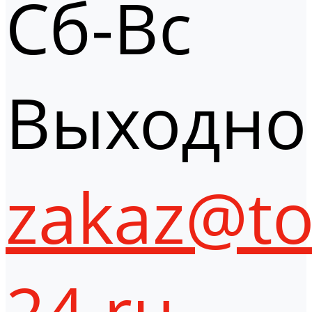
Сб-Вс
Выходно
zakaz@to
24.ru