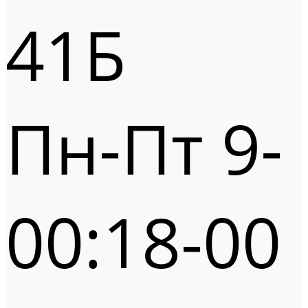
41Б
Пн-Пт 9-
00:18-00