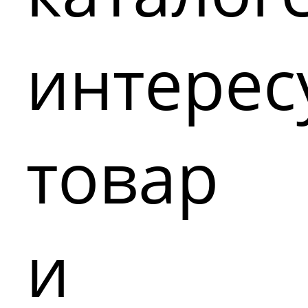
интере
товар
и