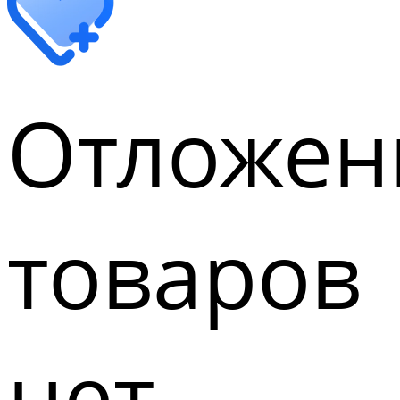
Отложен
товаров
нет