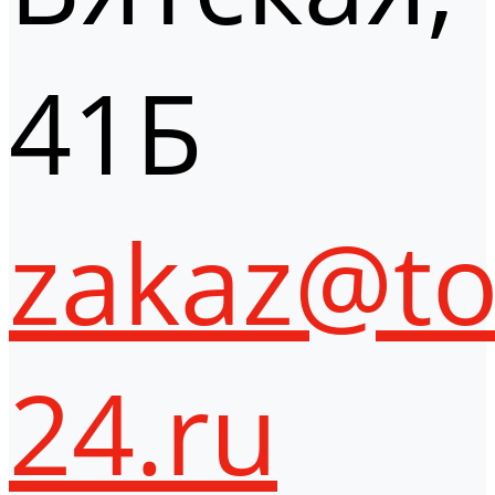
41Б
zakaz@to
24.ru