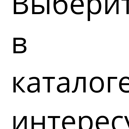
Выбери
в
каталог
интере