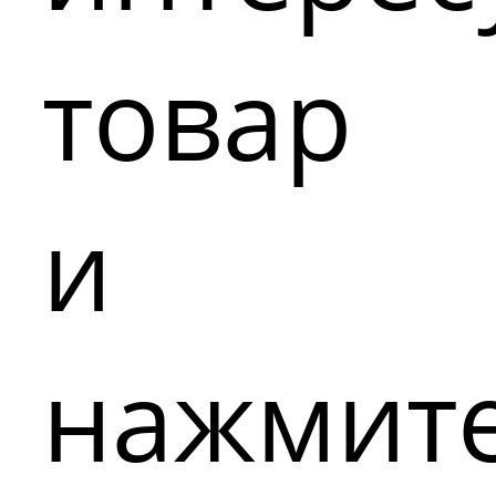
товар
и
нажмит