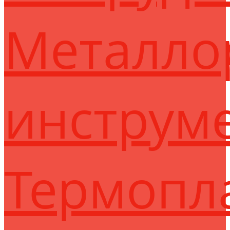
Металло
инструм
Термопл