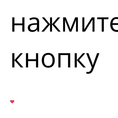
нажмит
кнопку