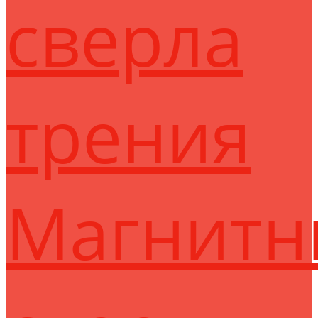
сверла
трения
Магнитн