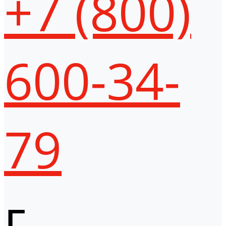
+7 (800)
600-34-
79
г.