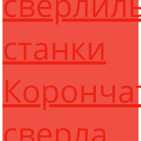
сверлил
станки
Коронча
сверла