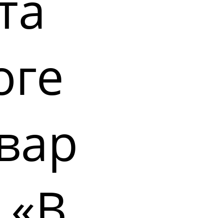
та
оге
вар
 «В