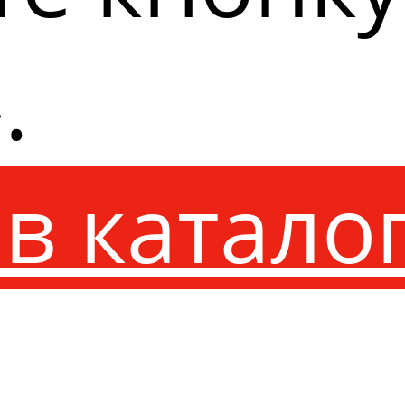
.
в катало