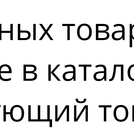
ных това
 в катал
ующий то