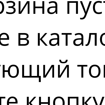
зина пус
 в катал
ующий то
е кнопку