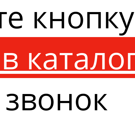
те кнопк
в катало
 звонок