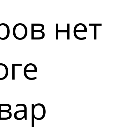
ров нет
оге
вар