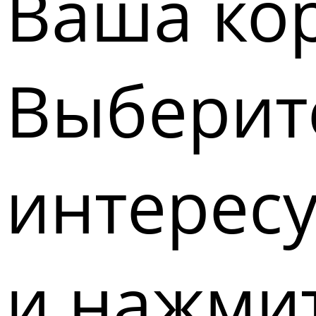
Ваша кор
Выберите
интерес
и нажмит