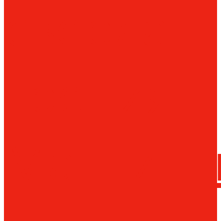
сверла
трения
Магнитн