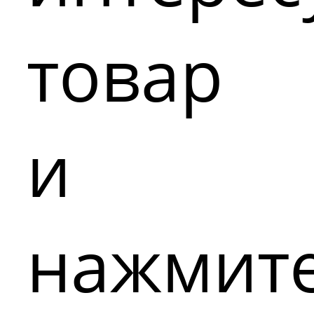
товар
и
нажмит