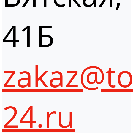
41Б
zakaz@to
24.ru