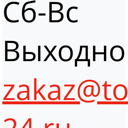
Сб-Вс
Выходно
zakaz@to
24.ru