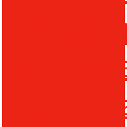
Металло
инструм
Термопл