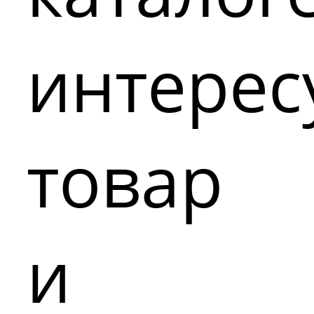
интере
товар
и