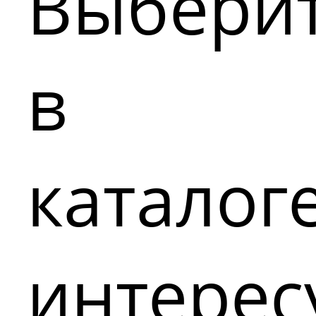
Выбери
в
каталог
интере