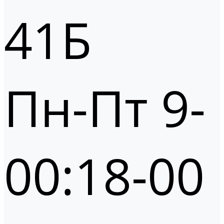
41Б
Пн-Пт 9-
00:18-00