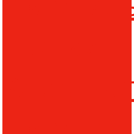
сверлил
станки
Коронча
сверла