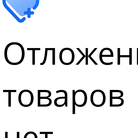
Отложен
товаров
нет