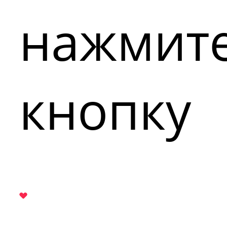
нажмит
кнопку