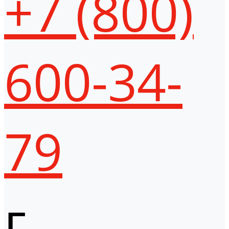
+7 (800)
600-34-
79
г.