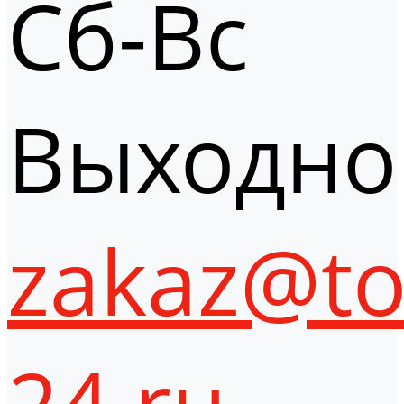
Сб-Вс
Выходно
zakaz@to
24.ru