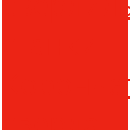
сверлил
станки
Коронча
сверла