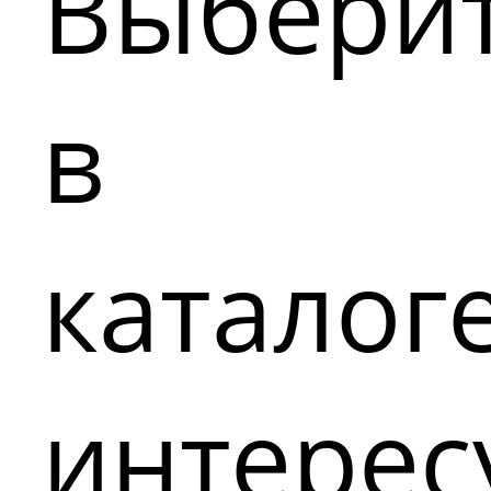
Выбери
в
каталог
интере