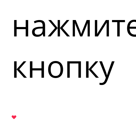
нажмит
кнопку