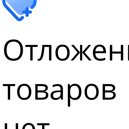
Отложен
товаров
нет