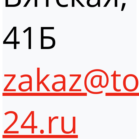
41Б
zakaz@to
24.ru