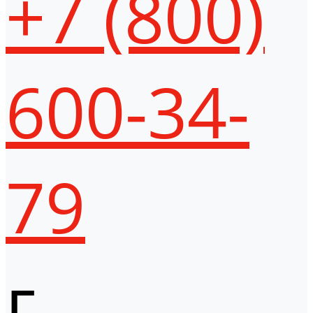
+7 (800)
600-34-
79
г.