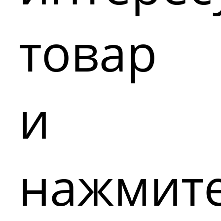
товар
и
нажмит