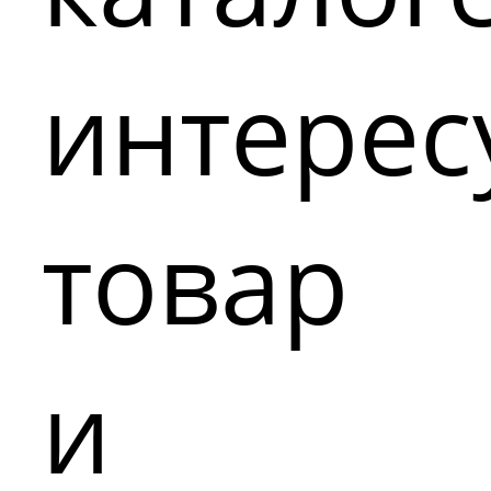
интере
товар
и