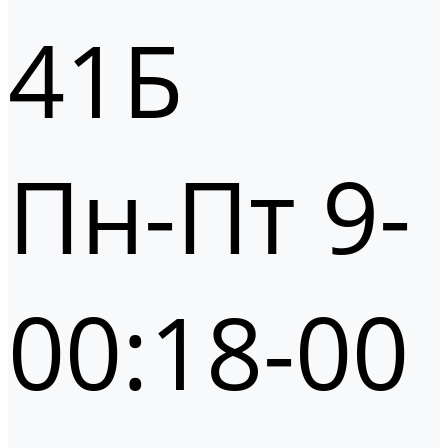
41Б
Пн-Пт 9-
00:18-00