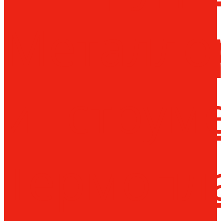
Металло
инструм
Термопл