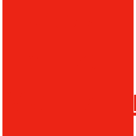
сверла
трения
Магнитн