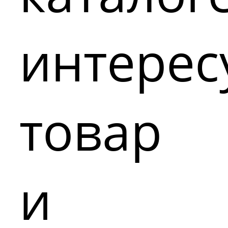
интере
товар
и