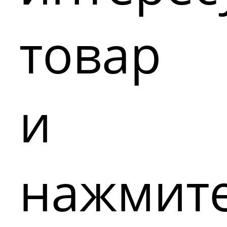
товар
и
нажмит