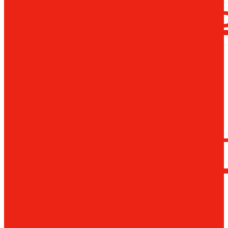
сверлил
станки
Коронча
сверла