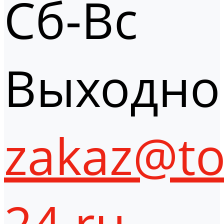
Сб-Вс
Выходно
zakaz@to
24.ru