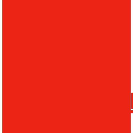
сверла
трения
Магнитн