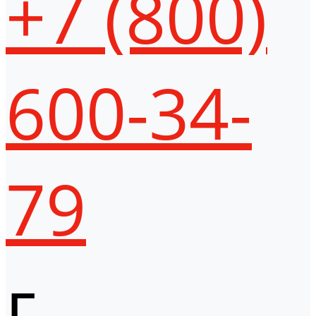
+7 (800)
600-34-
79
г.