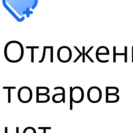
Отложен
товаров
нет