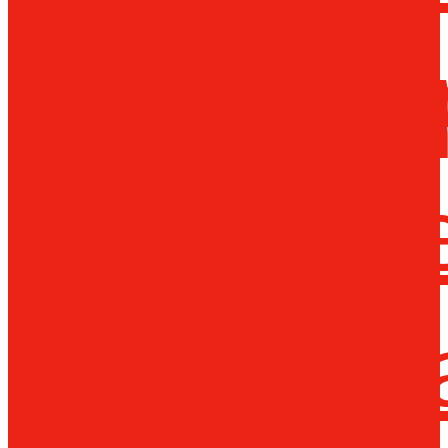
Металло
инструм
Термопл