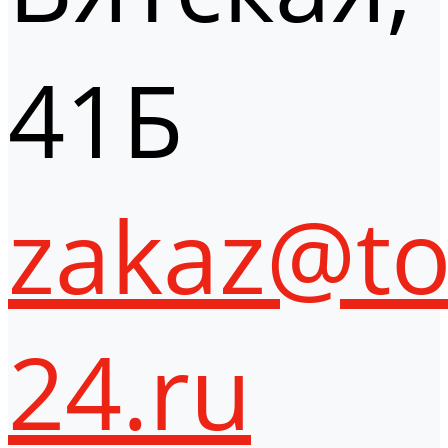
41Б
zakaz@to
24.ru