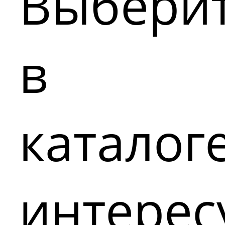
Выбери
в
каталог
интере