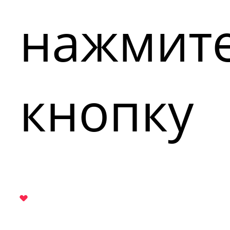
нажмит
кнопку