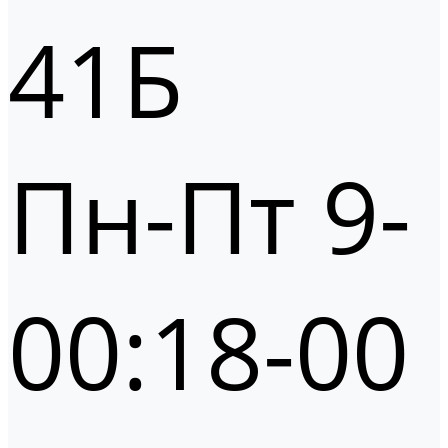
41Б
Пн-Пт 9-
00:18-00