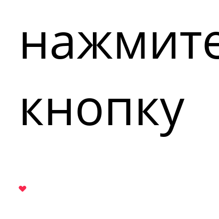
нажмит
кнопку