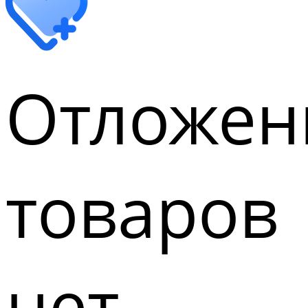
Отложен
товаров
нет