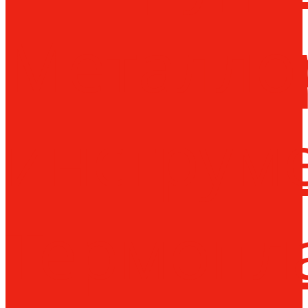
Металло
инструм
Термопл