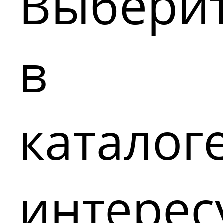
Выбери
в
каталог
интере