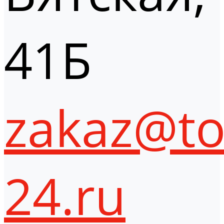
41Б
zakaz@to
24.ru