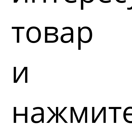
товар
и
нажмит