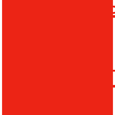
сверлил
станки
Коронча
сверла