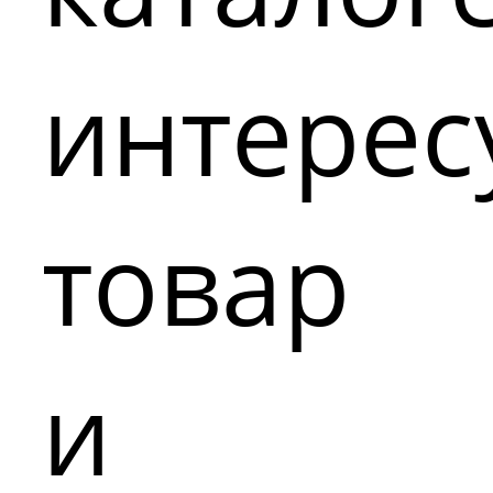
интере
товар
и