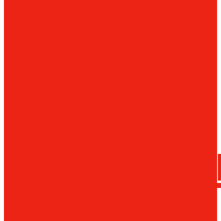
сверла
трения
Магнитн