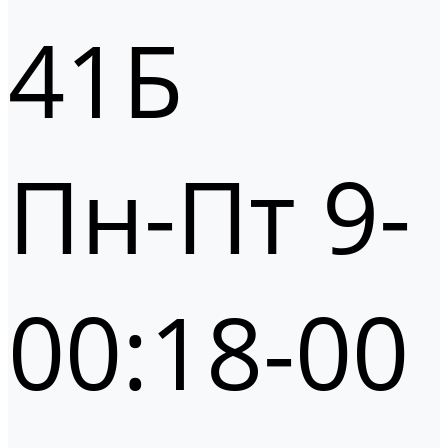
41Б
Пн-Пт 9-
00:18-00