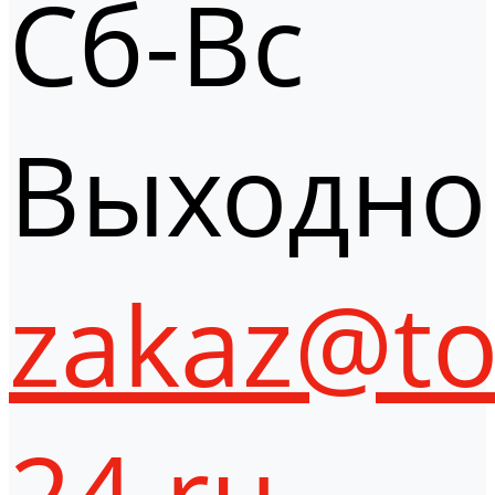
Сб-Вс
Выходно
zakaz@to
24.ru