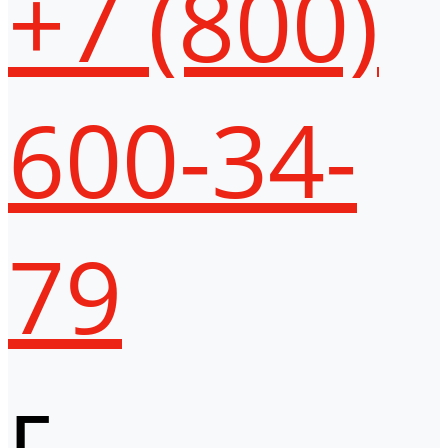
+7 (800)
600-34-
79
г.