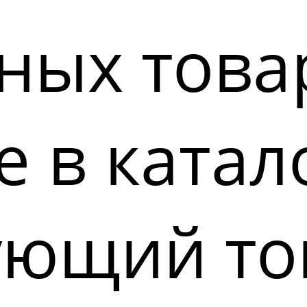
ных това
 в катал
ующий то