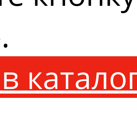
.
в катало