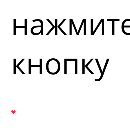
нажмит
кнопку