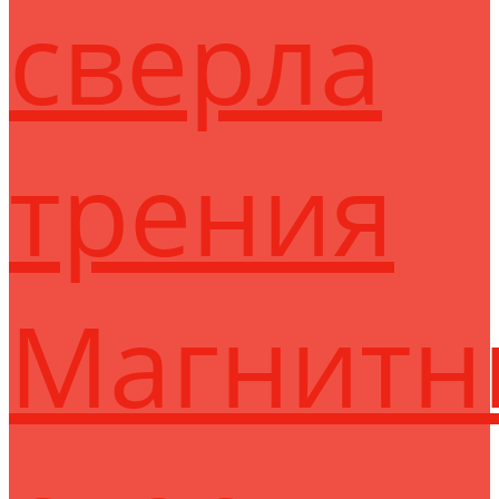
сверла
трения
Магнитн