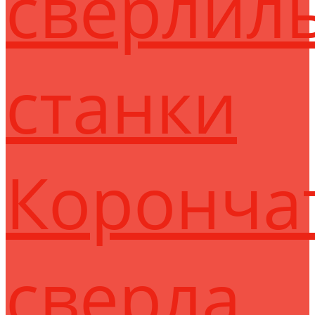
сверлил
станки
Коронча
сверла