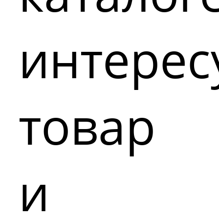
интере
товар
и