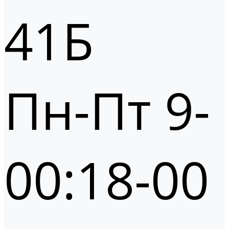
41Б
Пн-Пт 9-
00:18-00