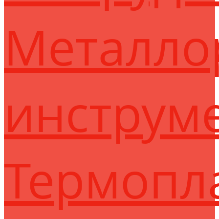
Металло
инструм
Термопл