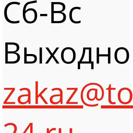
Сб-Вс
Выходно
zakaz@to
24.ru