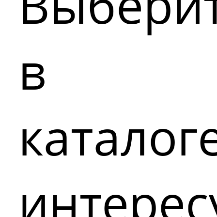
Выбери
в
каталог
интере