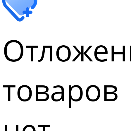
Отложен
товаров
нет