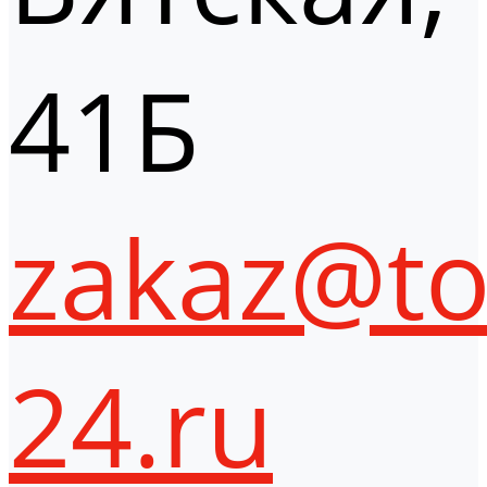
41Б
zakaz@to
24.ru