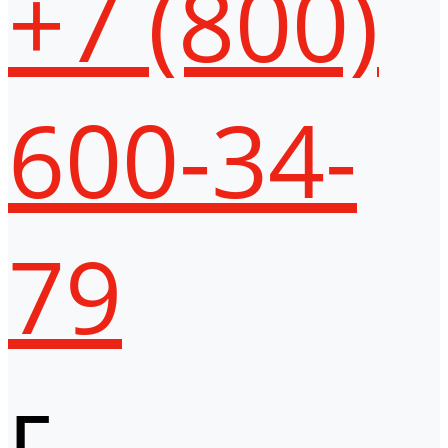
+7 (800)
600-34-
79
г.