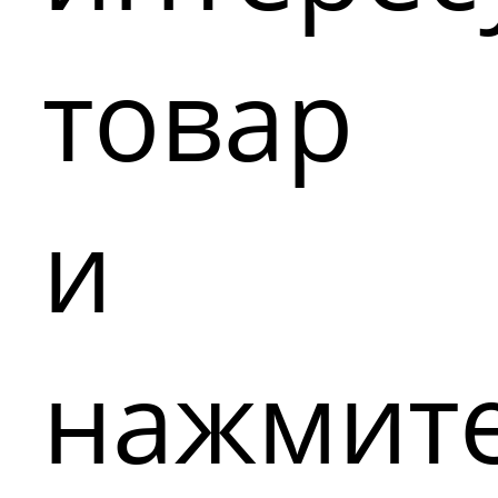
товар
и
нажмит