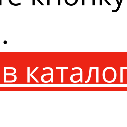
.
в катало