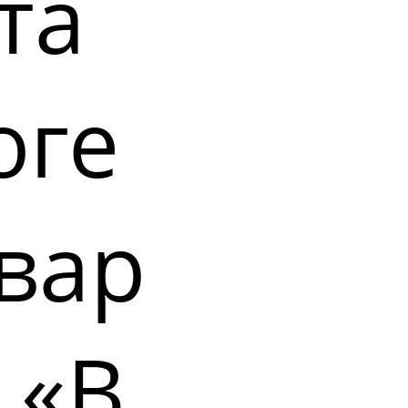
та
оге
вар
 «В