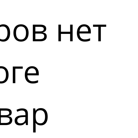
ров нет
оге
вар