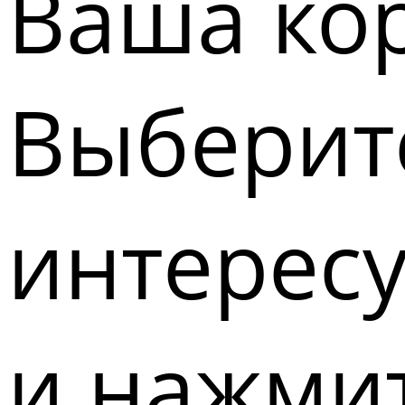
Ваша кор
Выберите
интерес
и нажмит