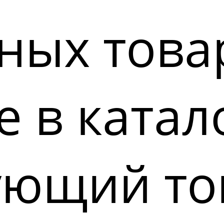
ных това
 в катал
ующий то