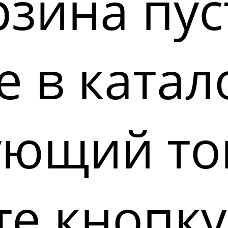
зина пус
 в катал
ующий то
е кнопку