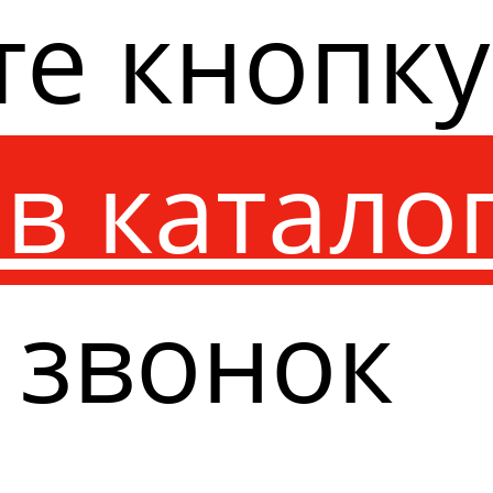
те кнопк
в катало
 звонок