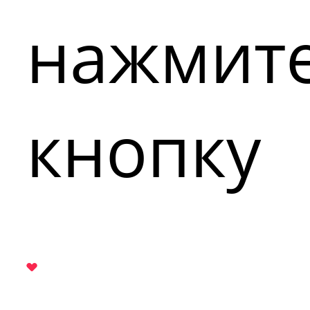
нажмит
кнопку