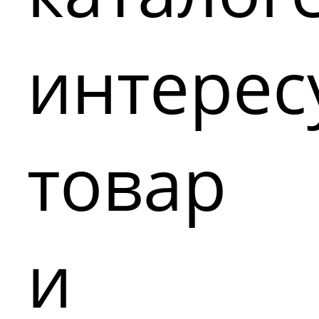
интере
товар
и