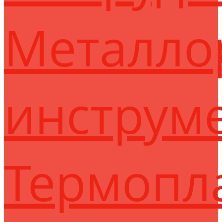
Металло
инструм
Термопл