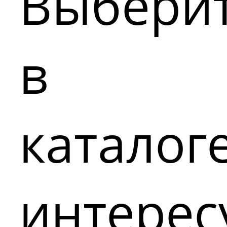
Выбери
в
каталог
интере