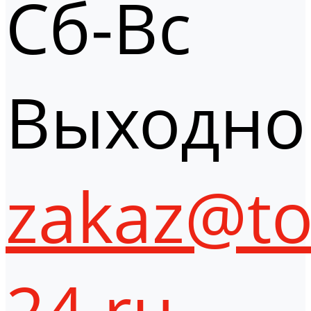
Сб-Вс
Выходно
zakaz@to
24.ru