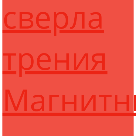
сверла
трения
Магнитн