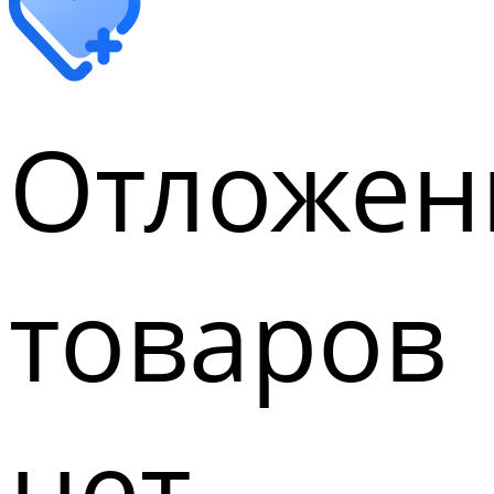
Отложен
товаров
нет