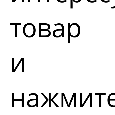
товар
и
нажмит