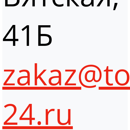
41Б
zakaz@to
24.ru