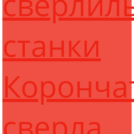
сверлил
станки
Коронча
сверла