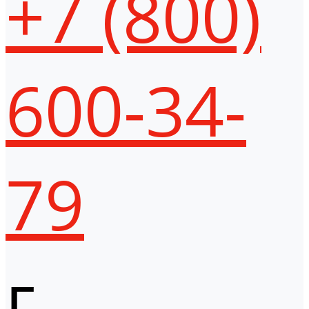
+7 (800)
600-34-
79
г.