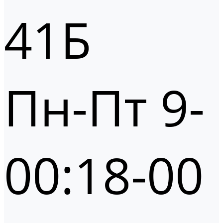
41Б
Пн-Пт 9-
00:18-00