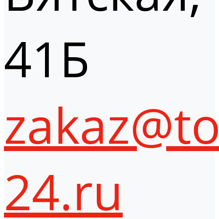
41Б
zakaz@to
24.ru