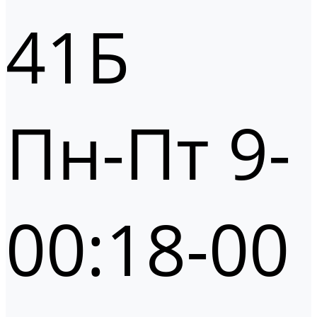
41Б
Пн-Пт 9-
00:18-00