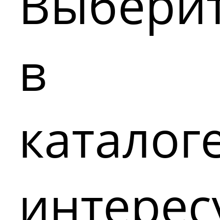
Выбери
в
каталог
интере