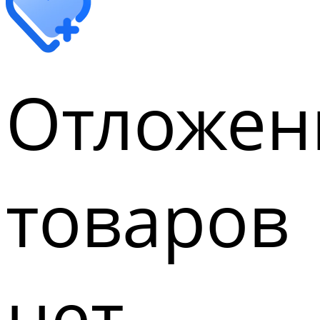
Отложен
товаров
нет