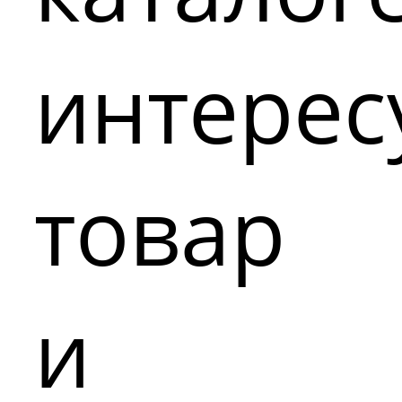
интере
товар
и