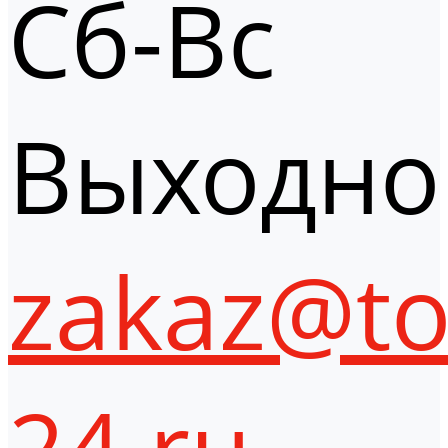
Сб-Вс
Выходно
zakaz@to
24.ru