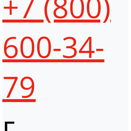
+7 (800)
600-34-
79
г.