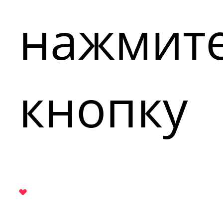
нажмит
кнопку