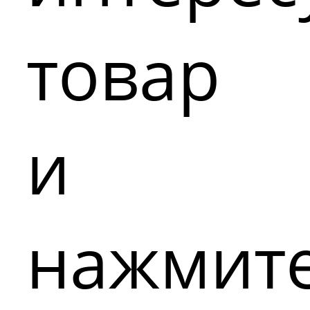
товар
и
нажмит