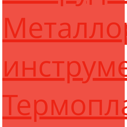
Металло
инструм
Термопл