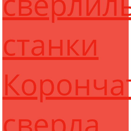
сверлил
станки
Коронча
сверла