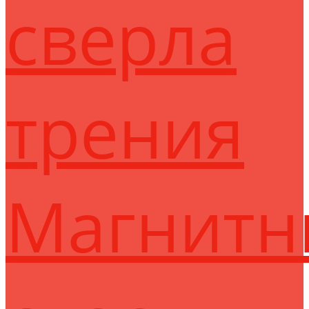
сверла
трения
Магнитн