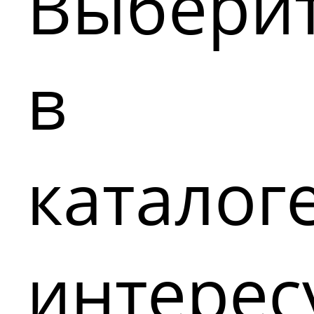
Выбери
в
каталог
интере