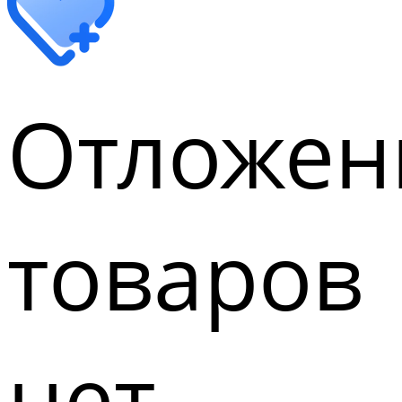
Отложен
товаров
нет