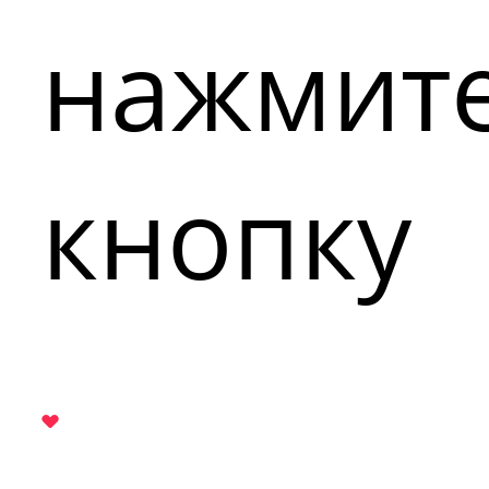
нажмит
кнопку