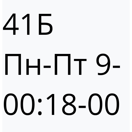
41Б
Пн-Пт 9-
00:18-00