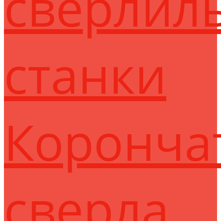
сверлил
станки
Коронча
сверла