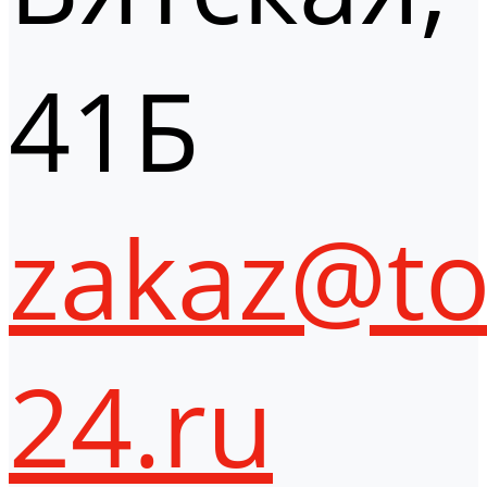
41Б
zakaz@to
24.ru