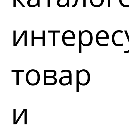
интере
товар
и