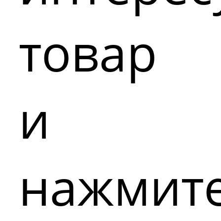
товар
и
нажмит