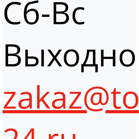
Сб-Вс
Выходно
zakaz@to
24.ru