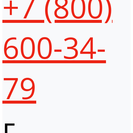
+7 (800)
600-34-
79
г.