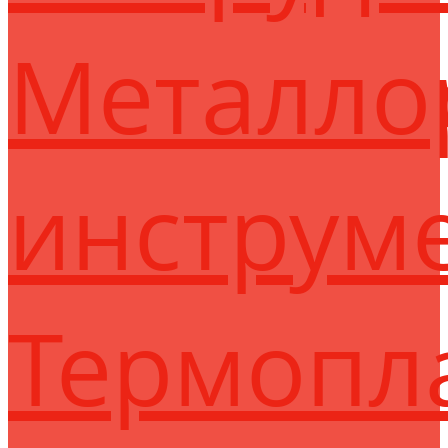
Металло
инструм
Термопл