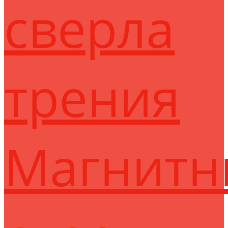
сверла
трения
Магнитн