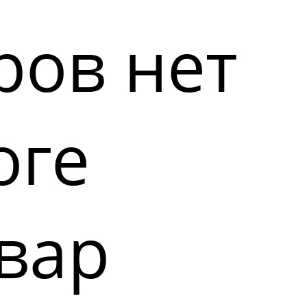
ров нет
оге
вар