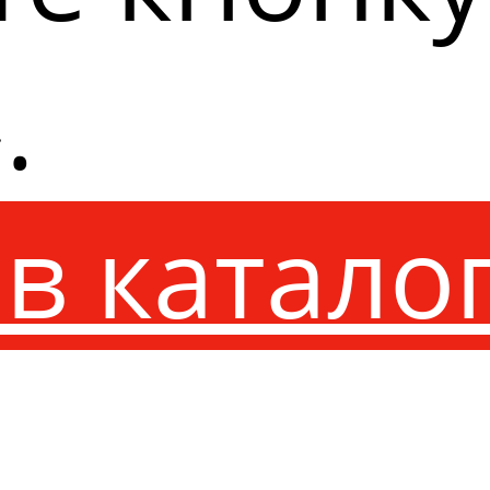
.
в катало