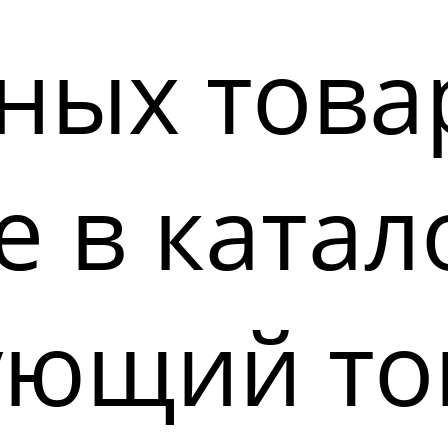
ных това
 в катал
ующий то