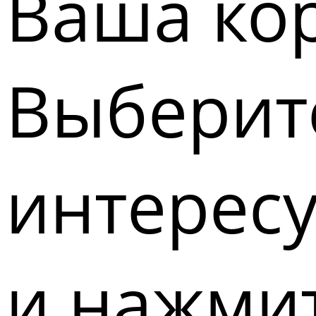
Ваша кор
Выберите
интерес
и нажмит