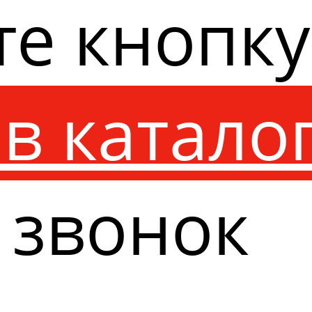
те кнопк
в катало
 звонок