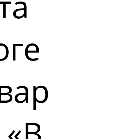
та
оге
вар
 «В