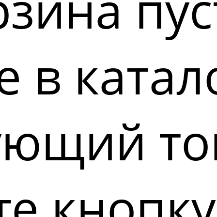
зина пус
 в катал
ующий то
е кнопку