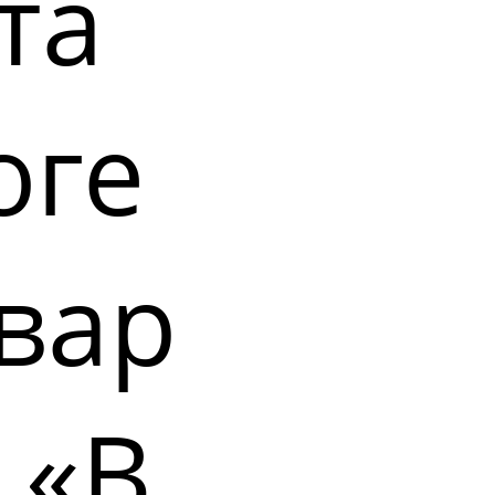
та
оге
вар
 «В