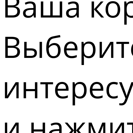
Ваша кор
Выберите
интерес
и нажмит