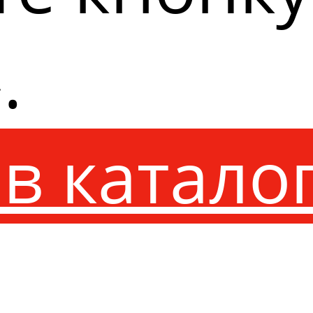
.
в катало