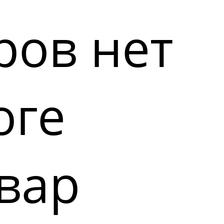
ров нет
оге
вар