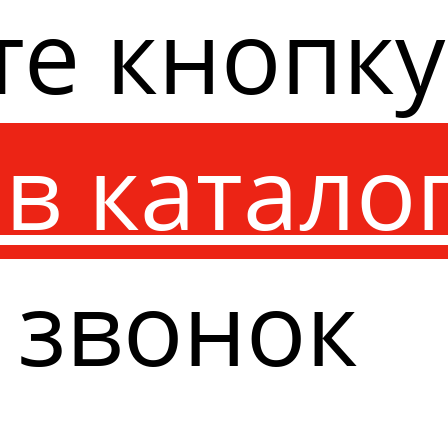
те кнопк
в катало
 звонок