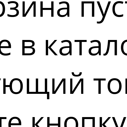
зина пус
 в катал
ующий то
е кнопку