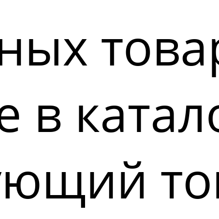
ных това
 в катал
ующий то