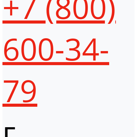
+7 (800)
600-34-
79
г.