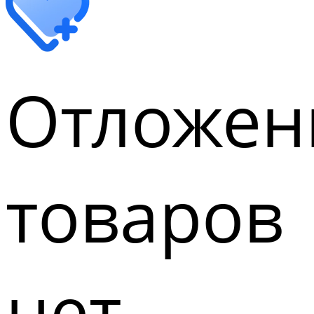
Отложен
товаров
нет