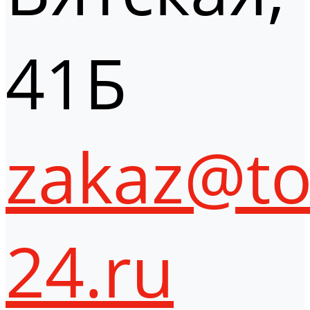
41Б
zakaz@to
24.ru