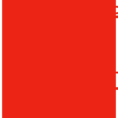
сверлил
станки
Коронча
сверла