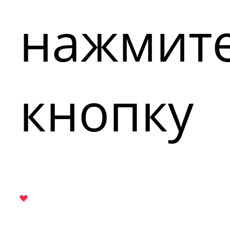
нажмит
кнопку