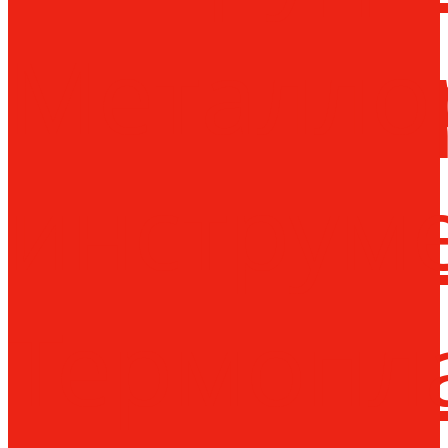
Металло
инструм
Термопл