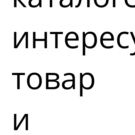
интере
товар
и