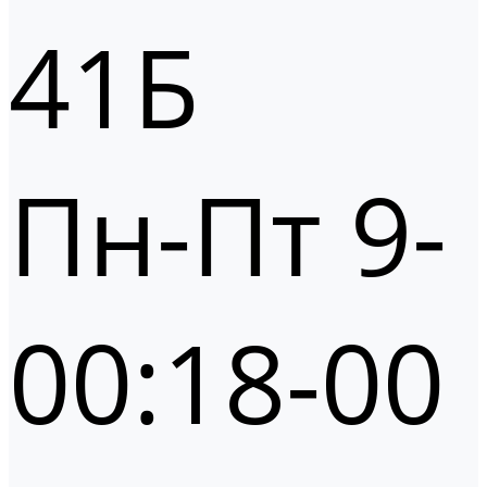
41Б
Пн-Пт 9-
00:18-00