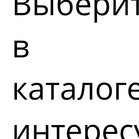
Выбери
в
каталог
интере