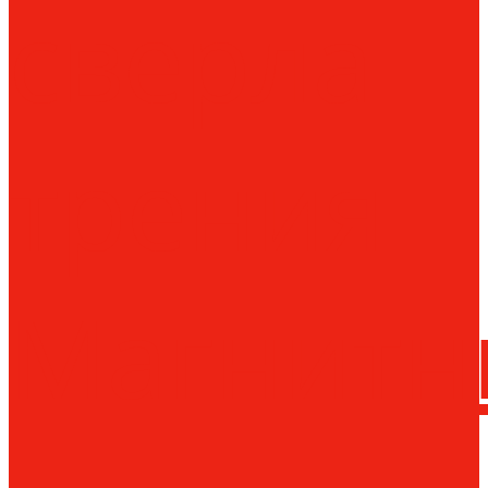
сверла
трения
Магнитн