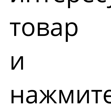
товар
и
нажмит