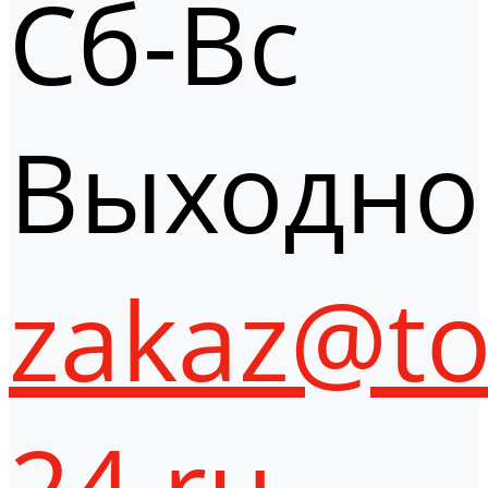
Сб-Вс
Выходно
zakaz@to
24.ru