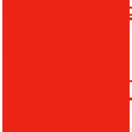
сверлил
станки
Коронча
сверла