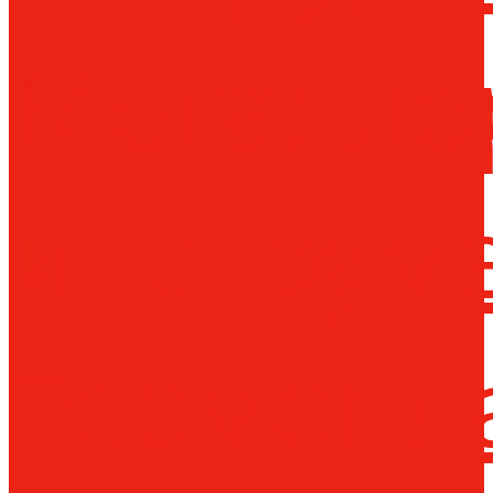
Металло
инструм
Термопл