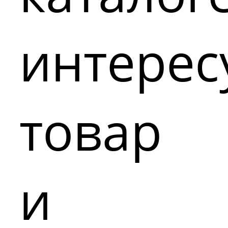
интере
товар
и