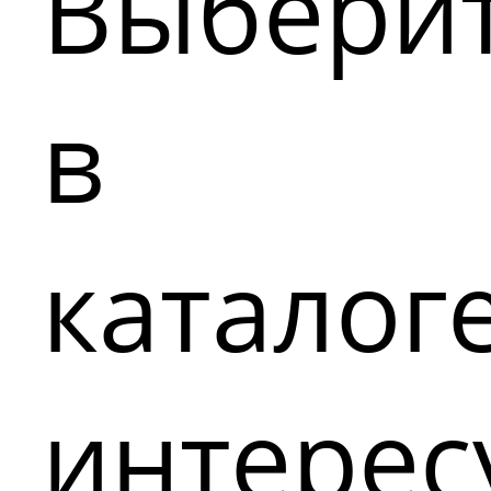
Выбери
в
каталог
интере