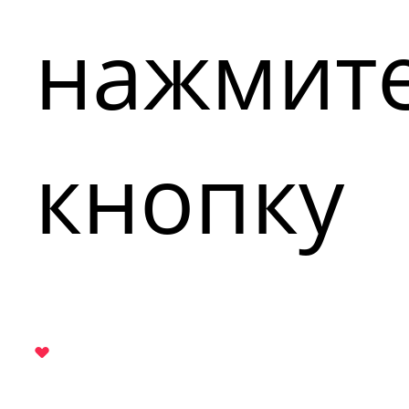
нажмит
кнопку