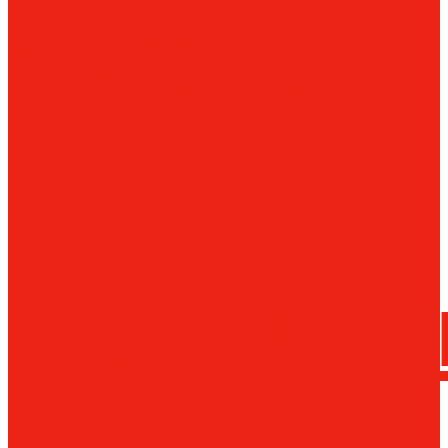
сверла
трения
Магнитн