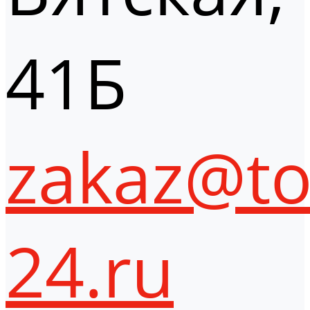
41Б
zakaz@to
24.ru