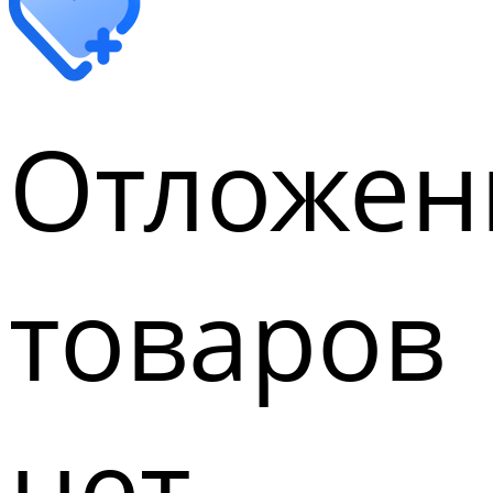
Отложен
товаров
нет