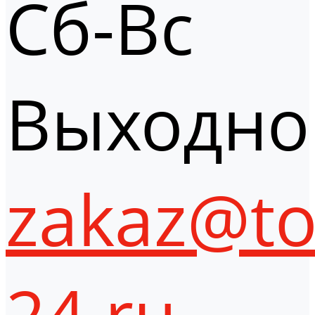
Сб-Вс
Выходно
zakaz@to
24.ru