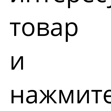
товар
и
нажмит