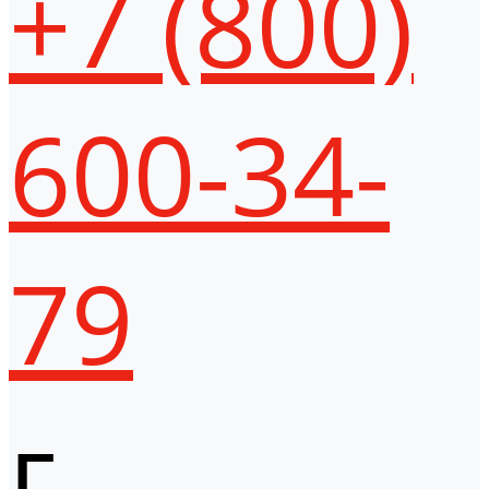
+7 (800)
600-34-
79
г.