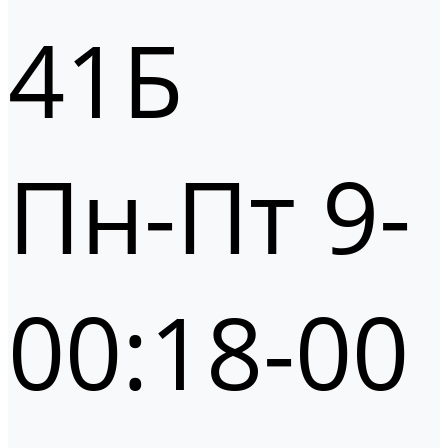
41Б
Пн-Пт 9-
00:18-00