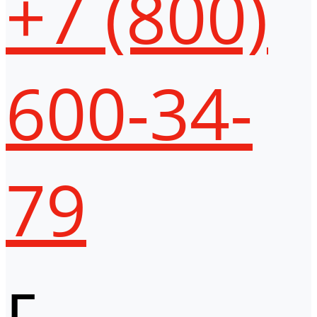
+7 (800)
600-34-
79
г.