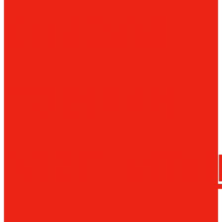
сверла
трения
Магнитн