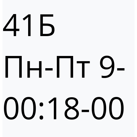
41Б
Пн-Пт 9-
00:18-00