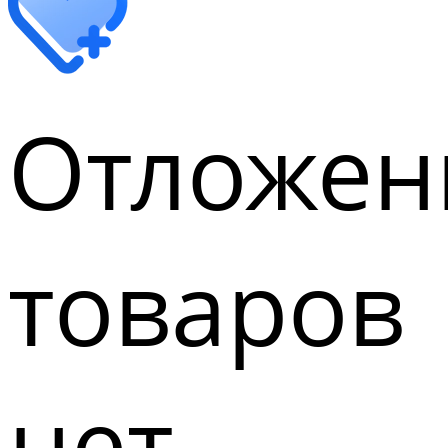
Отложен
товаров
нет