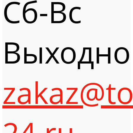
Сб-Вс
Выходно
zakaz@to
24.ru