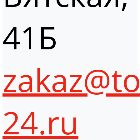
41Б
zakaz@to
24.ru