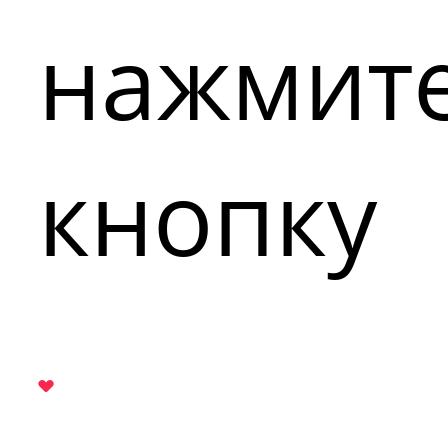
нажмит
кнопку