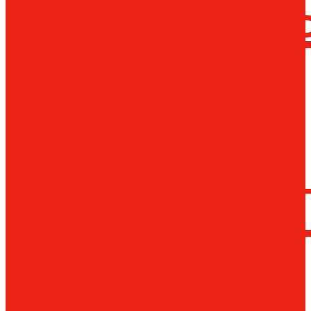
сверлил
станки
Коронча
сверла