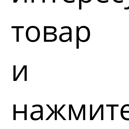
товар
и
нажмит