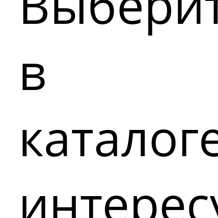
Выбери
в
каталог
интере