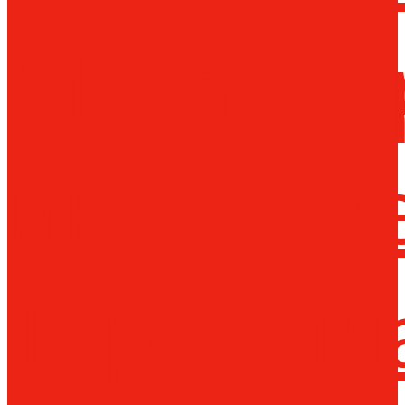
Металло
инструм
Термопл