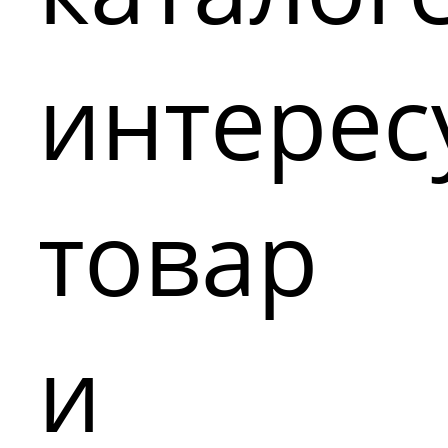
интере
товар
и