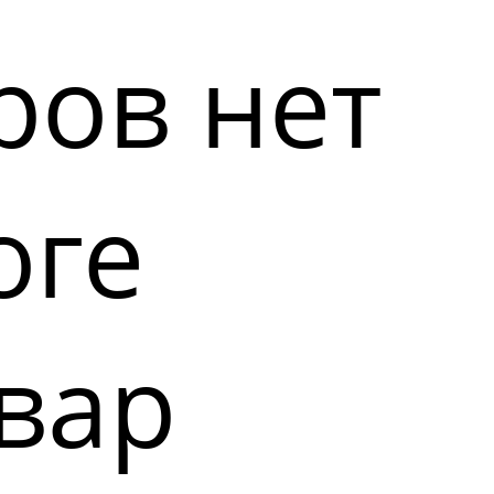
ров нет
оге
вар