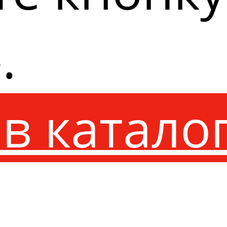
.
в катало