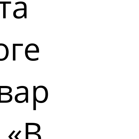
та
оге
вар
 «В