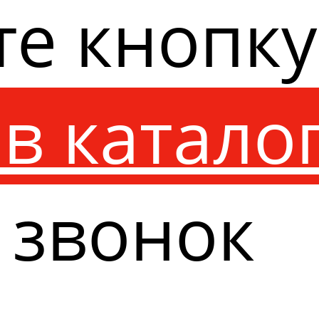
те кнопк
в катало
 звонок