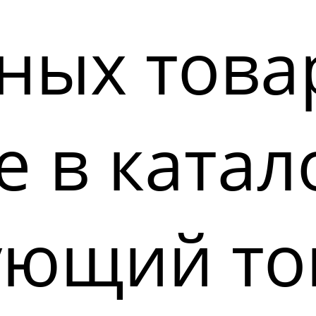
ных това
 в катал
ующий то