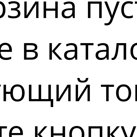
зина пус
 в катал
ующий то
е кнопку