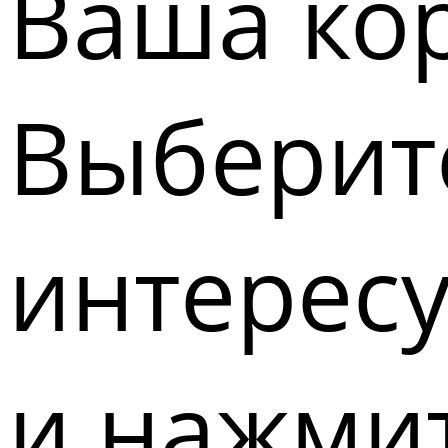
Ваша кор
Выберите
интерес
и нажмит