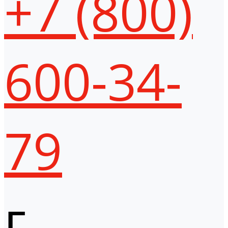
+7 (800)
600-34-
79
г.