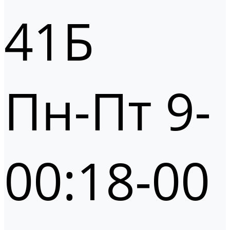
41Б
Пн-Пт 9-
00:18-00