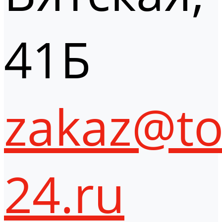
41Б
zakaz@to
24.ru