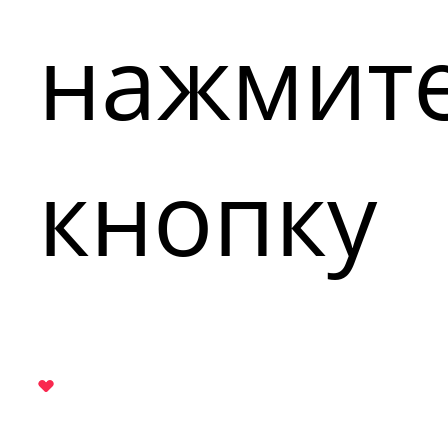
нажмит
кнопку