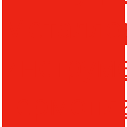
Металло
инструм
Термопл