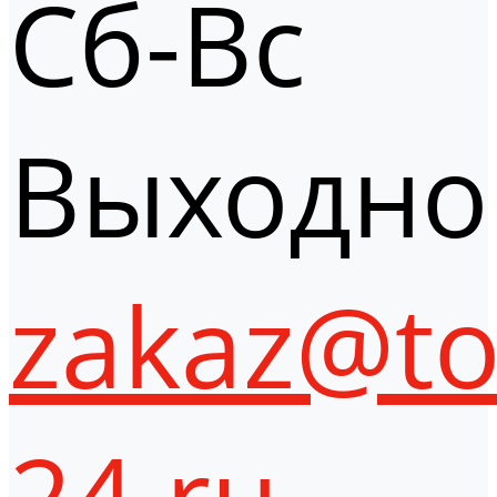
Сб-Вс
Выходно
zakaz@to
24.ru