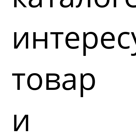
интере
товар
и