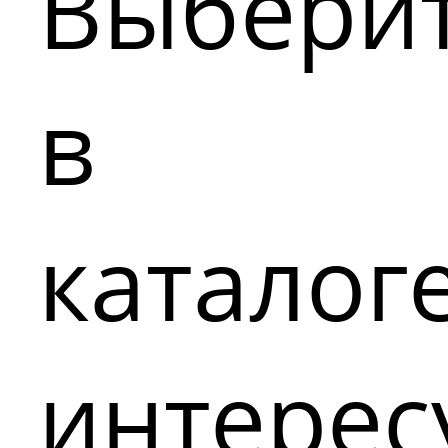
Выбери
в
каталог
интере