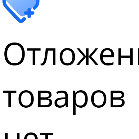
Отложен
товаров
нет