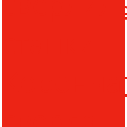
сверлил
станки
Коронча
сверла