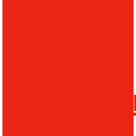
сверла
трения
Магнитн