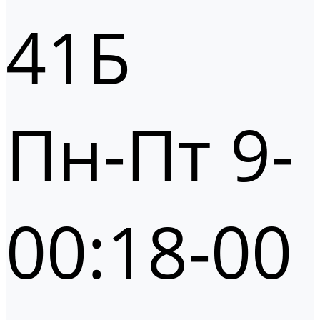
41Б
Пн-Пт 9-
00:18-00