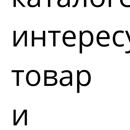
интере
товар
и