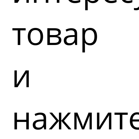
товар
и
нажмит