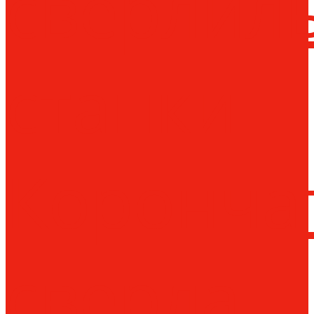
сверлил
станки
Коронча
сверла