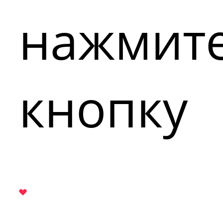
нажмит
кнопку