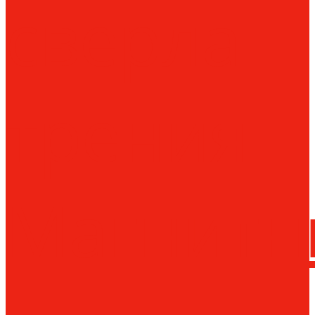
сверла
трения
Магнитн