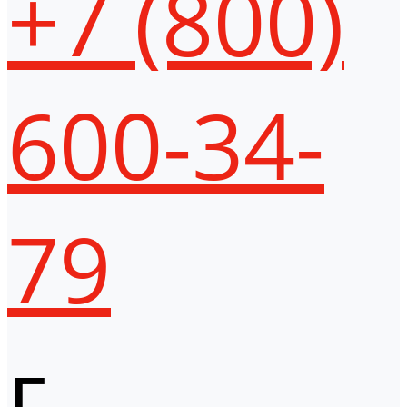
+7 (800)
600-34-
79
г.