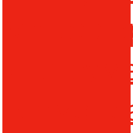
Металло
инструм
Термопл