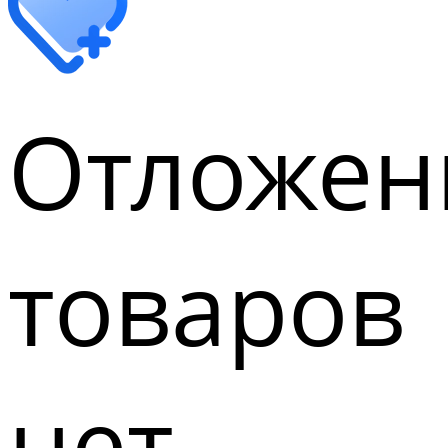
Отложен
товаров
нет