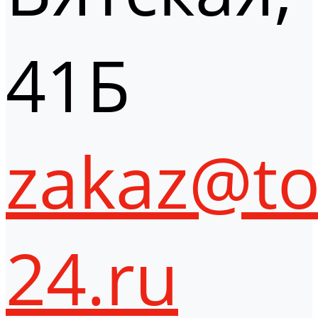
41Б
zakaz@to
24.ru