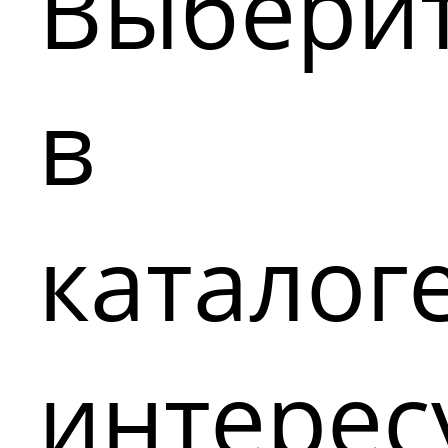
Выбери
в
каталог
интере