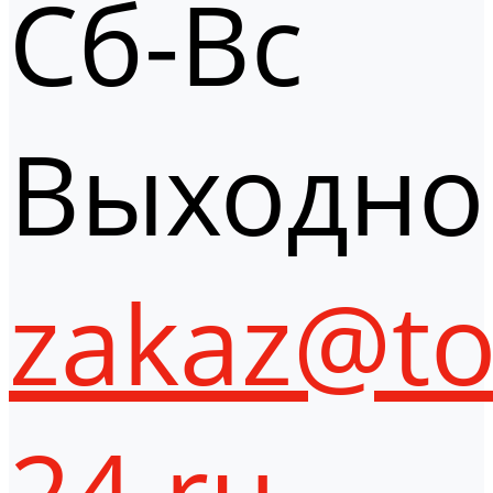
Сб-Вс
Выходно
zakaz@to
24.ru