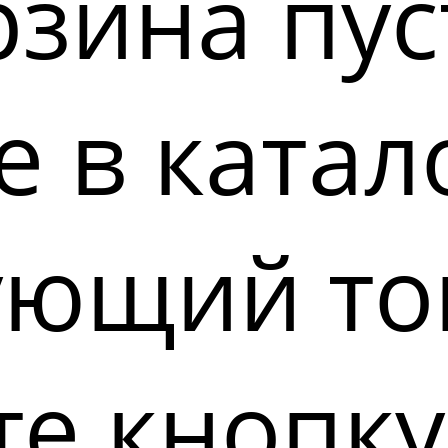
зина пус
 в катал
ующий то
е кнопку