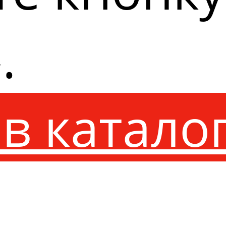
.
в катало