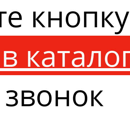
те кнопк
в катало
 звонок