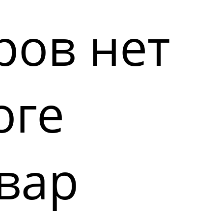
ров нет
оге
вар