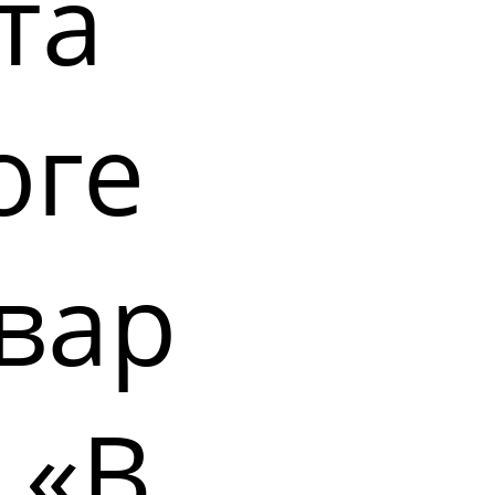
та
оге
вар
 «В