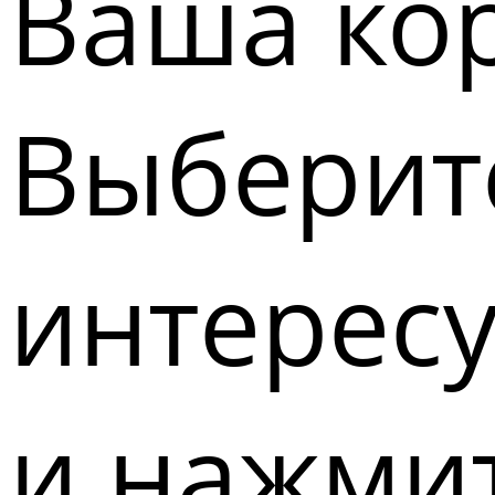
Ваша кор
Выберите
интерес
и нажмит