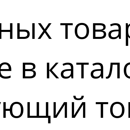
ных това
 в катал
ующий то