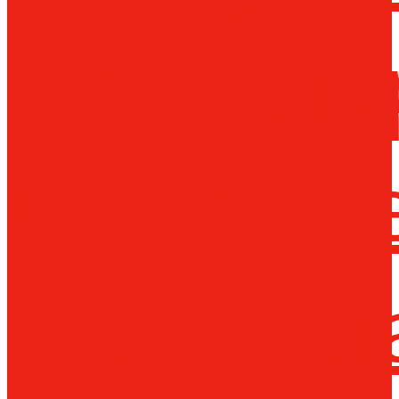
Металло
инструм
Термопл