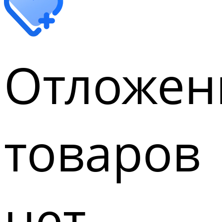
Отложен
товаров
нет