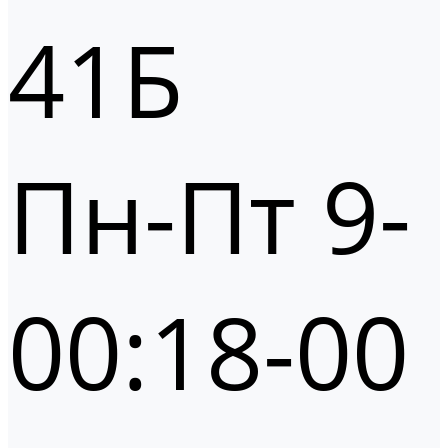
41Б
Пн-Пт 9-
00:18-00