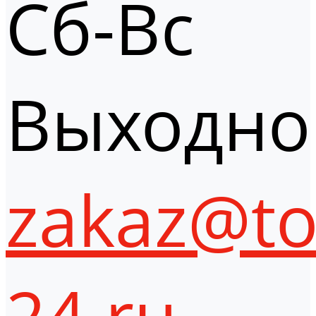
Сб-Вс
Выходно
zakaz@to
24.ru