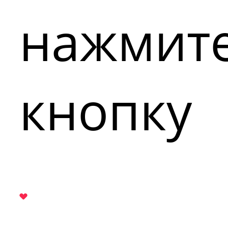
нажмит
кнопку