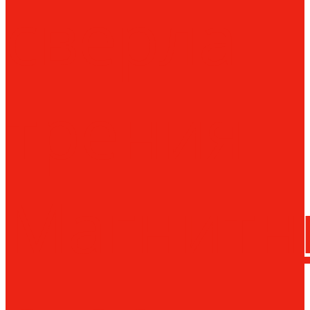
сверла
трения
Магнитн