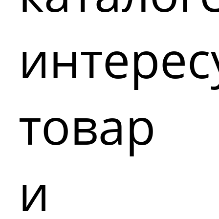
интере
товар
и