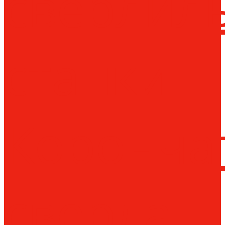
сверлил
станки
Коронча
сверла