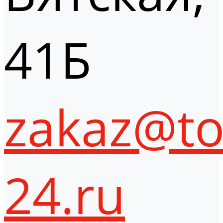
41Б
zakaz@to
24.ru