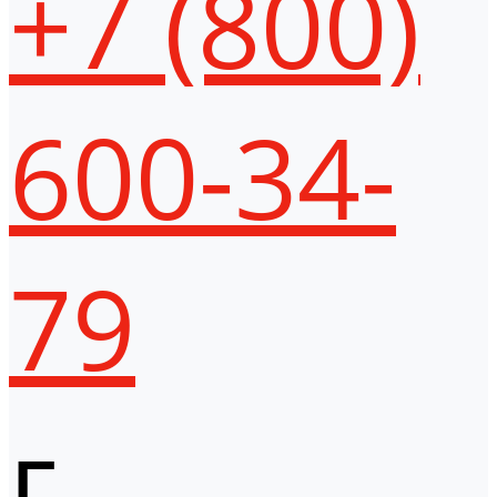
+7 (800)
600-34-
79
г.