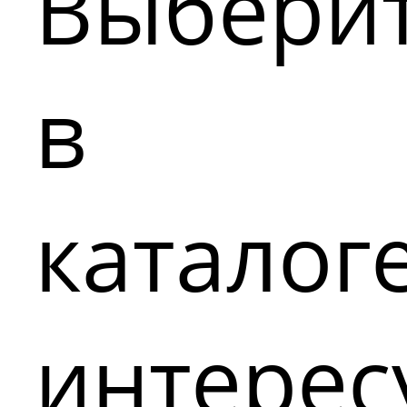
Выбери
в
каталог
интере