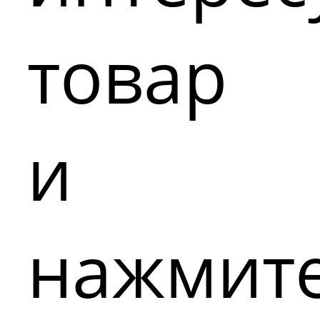
товар
и
нажмит