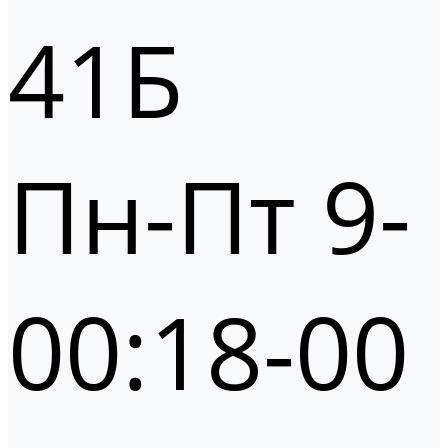
41Б
Пн-Пт 9-
00:18-00