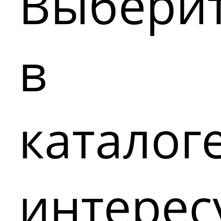
Выбери
в
каталог
интере