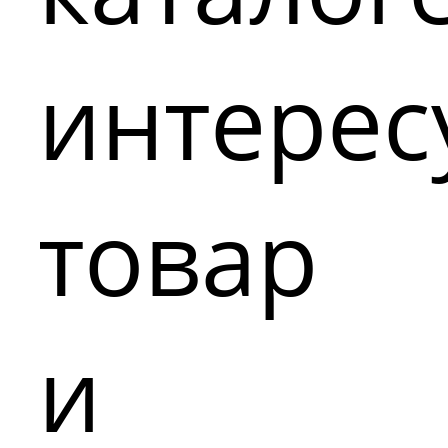
интере
товар
и