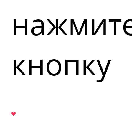
нажмит
кнопку