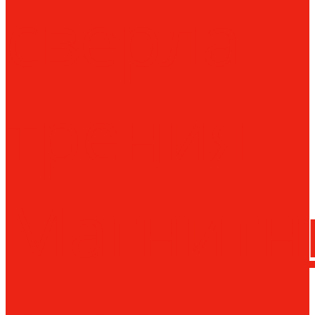
сверла
трения
Магнитн