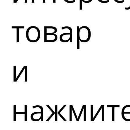
товар
и
нажмит