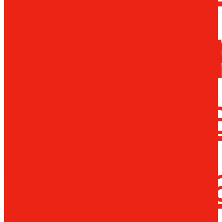
Металло
инструм
Термопл