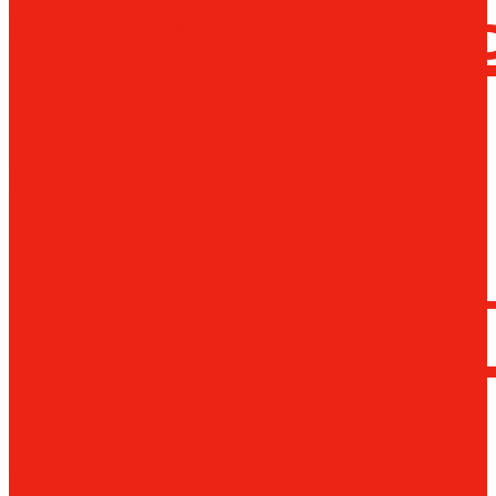
сверлил
станки
Коронча
сверла