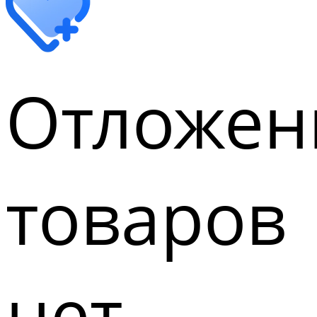
Отложен
товаров
нет