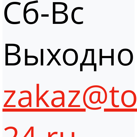
Сб-Вс
Выходно
zakaz@to
24.ru