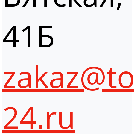
41Б
zakaz@to
24.ru