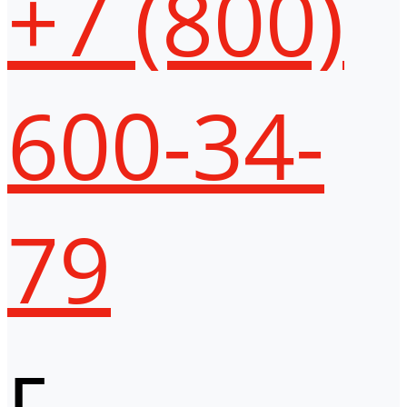
+7 (800)
600-34-
79
г.