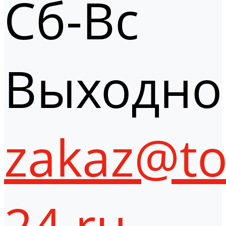
Сб-Вс
Выходно
zakaz@to
24.ru