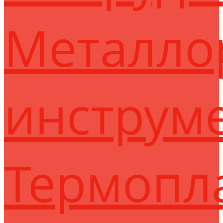
Металло
инструм
Термопл