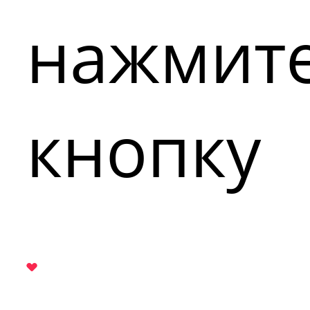
нажмит
кнопку