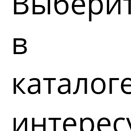
Выбери
в
каталог
интере