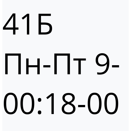
41Б
Пн-Пт 9-
00:18-00