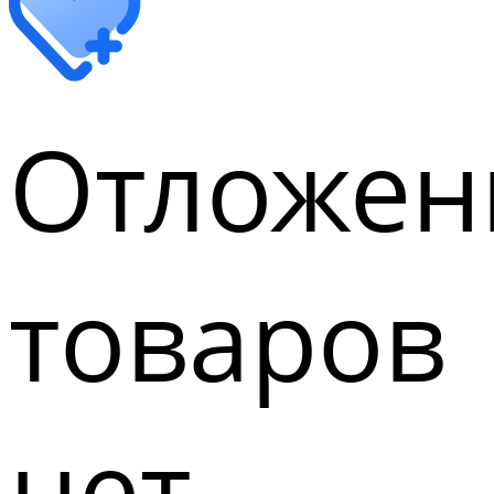
Отложен
товаров
нет