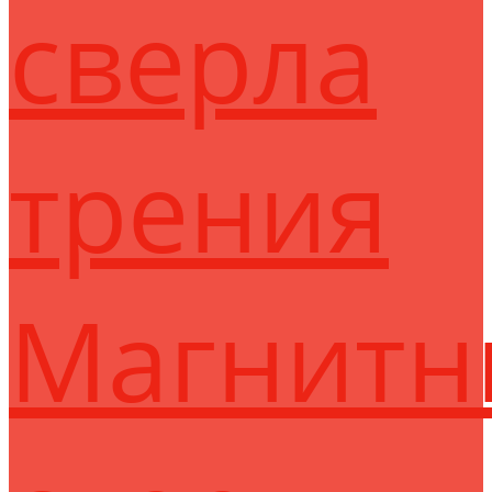
сверла
трения
Магнитн