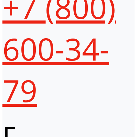
+7 (800)
600-34-
79
г.