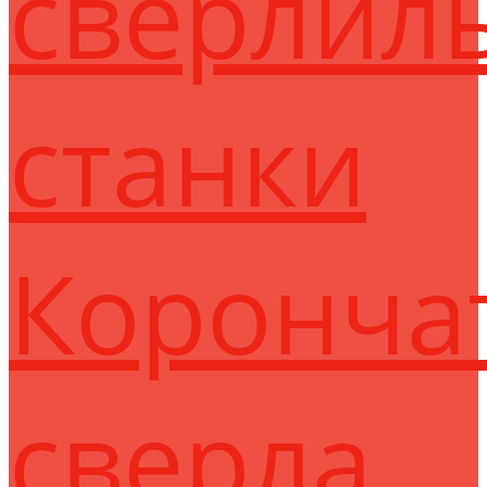
сверлил
станки
Коронча
сверла