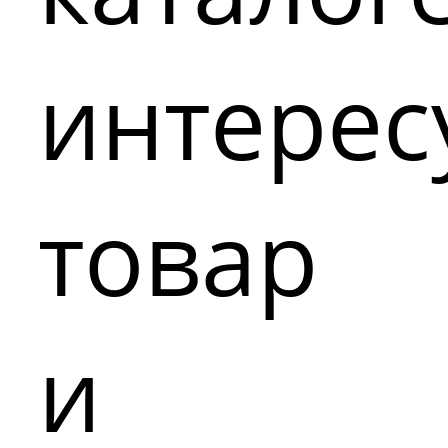
интере
товар
и