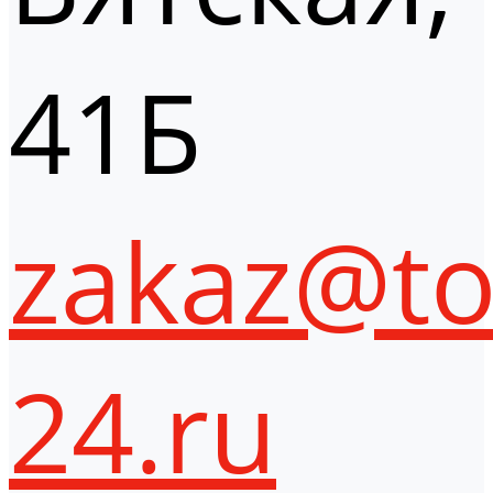
41Б
zakaz@to
24.ru