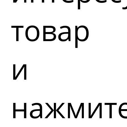
товар
и
нажмит