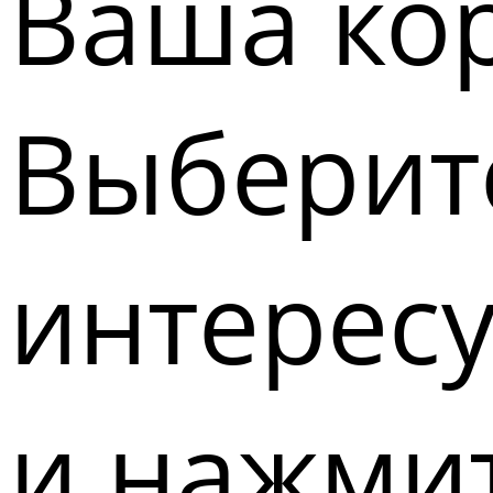
Ваша кор
Выберите
интерес
и нажмит