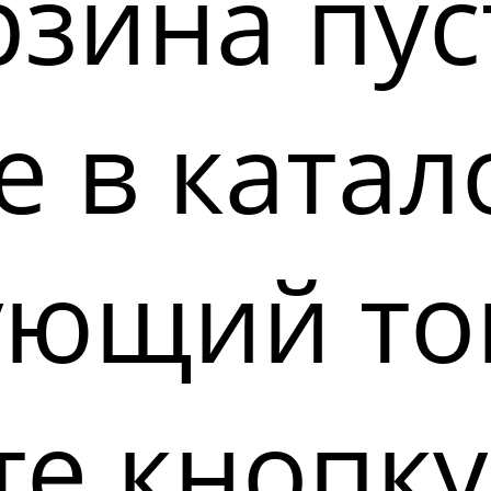
зина пус
 в катал
ующий то
е кнопку