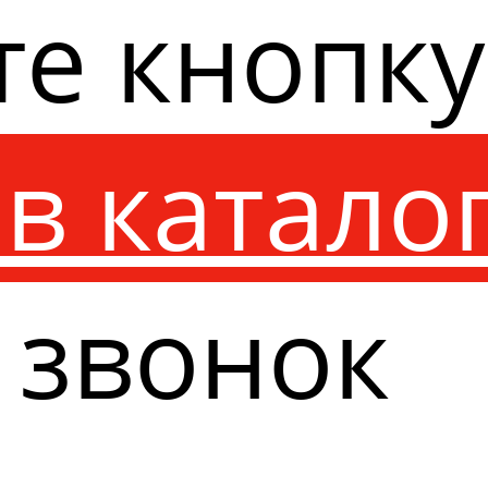
те кнопк
в катало
 звонок