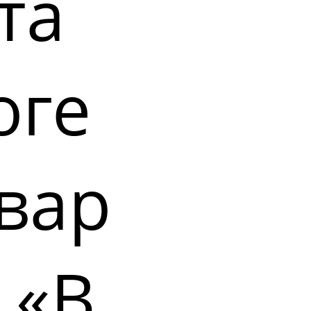
та
оге
вар
 «В