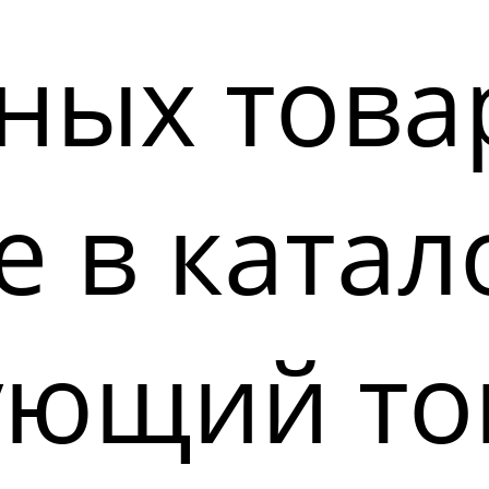
ных това
 в катал
ующий то