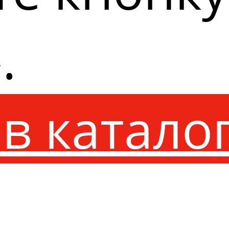
.
в катало