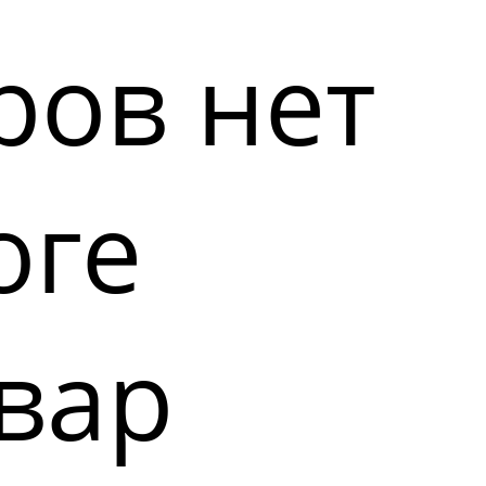
ров нет
оге
вар