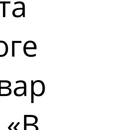
та
оге
вар
 «В