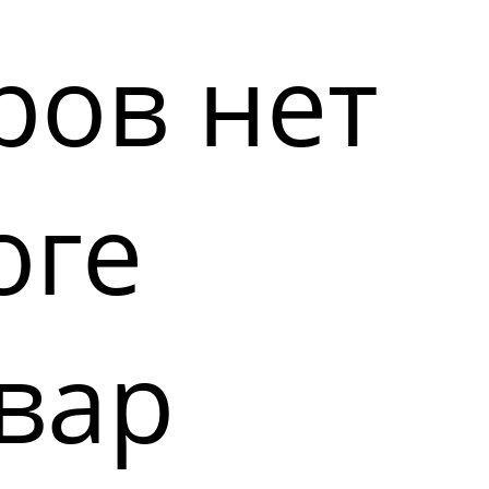
ров нет
оге
вар