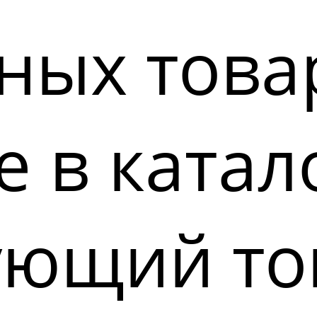
ных това
 в катал
ующий то