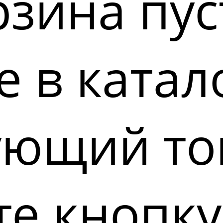
зина пус
 в катал
ующий то
е кнопку