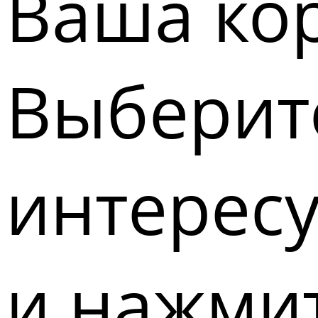
Ваша кор
Выберите
интерес
и нажмит