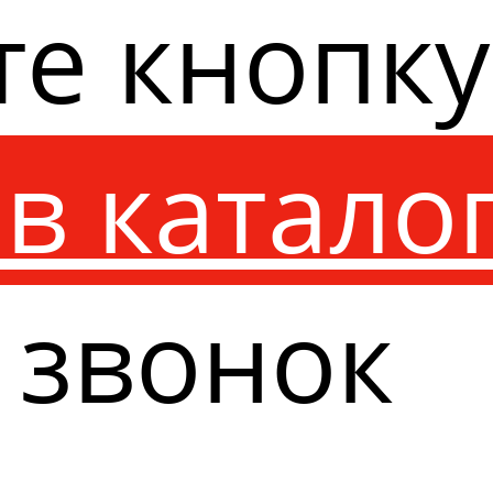
те кнопк
в катало
 звонок