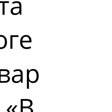
та
оге
вар
 «В