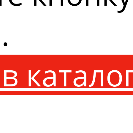
.
в катало