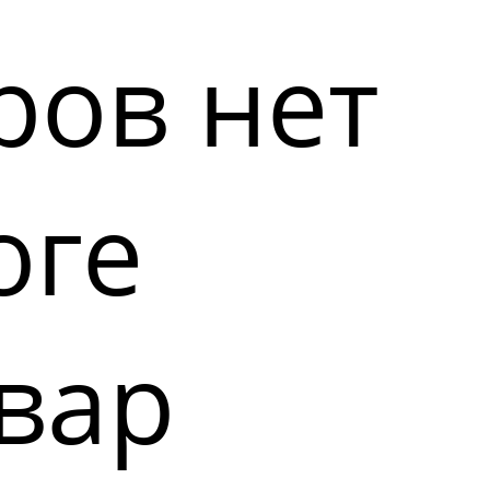
ров нет
оге
вар