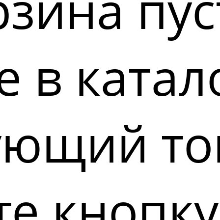
зина пус
 в катал
ующий то
е кнопку