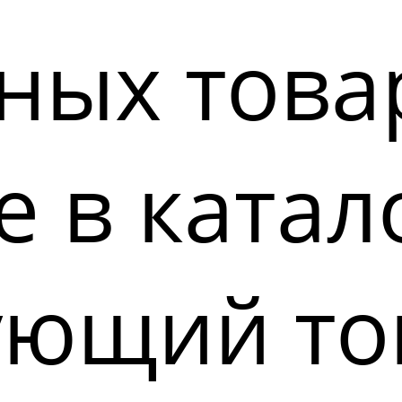
ных това
 в катал
ующий то