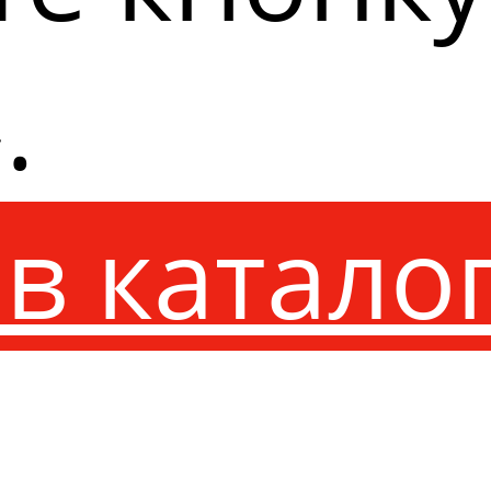
.
в катало