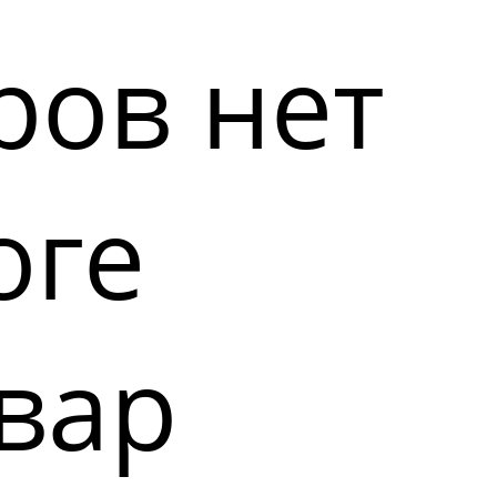
ров нет
оге
вар