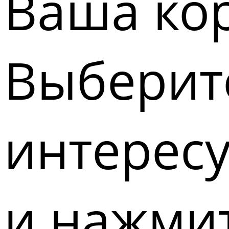
Ваша кор
Выберите
интерес
и нажмит