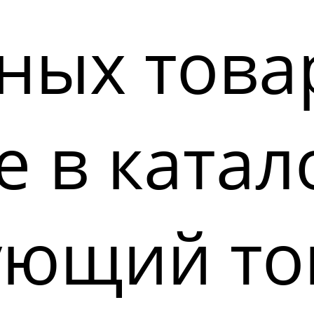
ных това
 в катал
ующий то