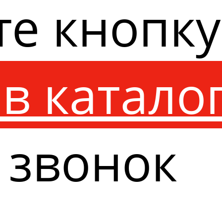
те кнопк
в катало
 звонок