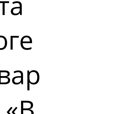
та
оге
вар
 «В