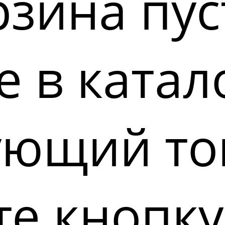
зина пус
 в катал
ующий то
е кнопку