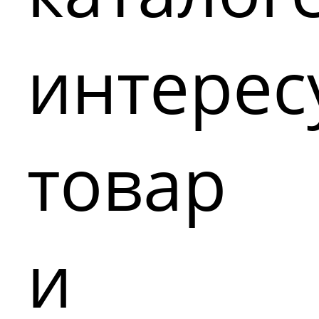
интере
товар
и