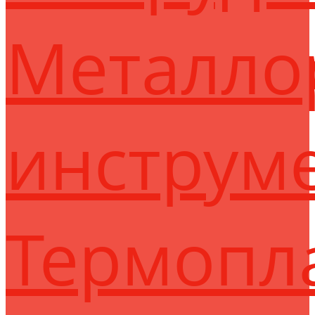
Металло
инструм
Термопл