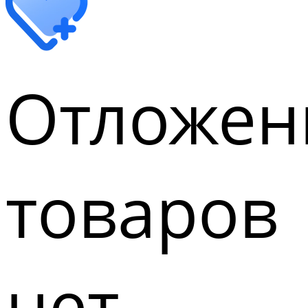
Отложен
товаров
нет