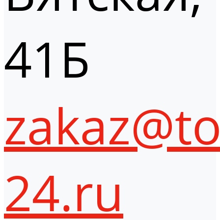
41Б
zakaz@to
24.ru