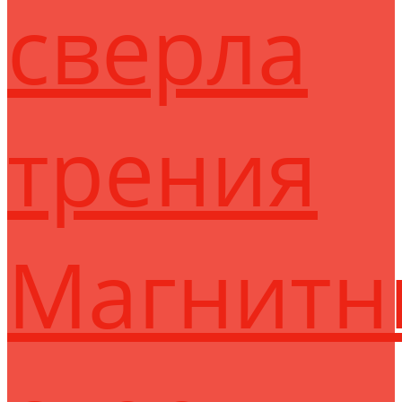
сверла
трения
Магнитн