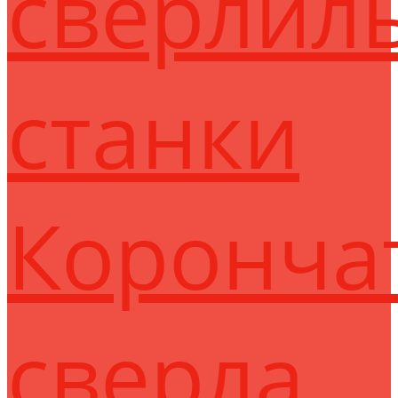
сверлил
станки
Коронча
сверла