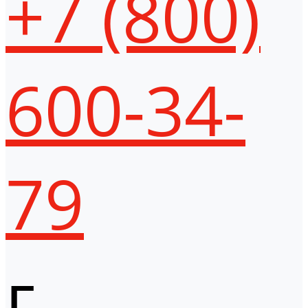
+7 (800)
600-34-
79
г.