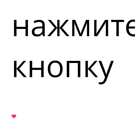
нажмит
кнопку