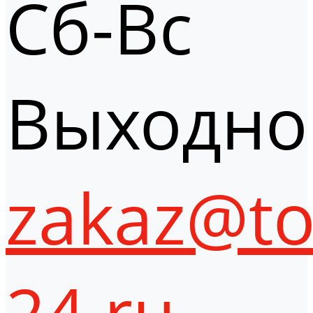
Сб-Вс
Выходно
zakaz@to
24.ru