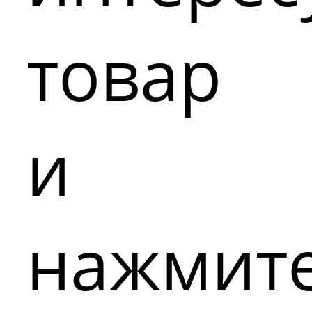
товар
и
нажмит