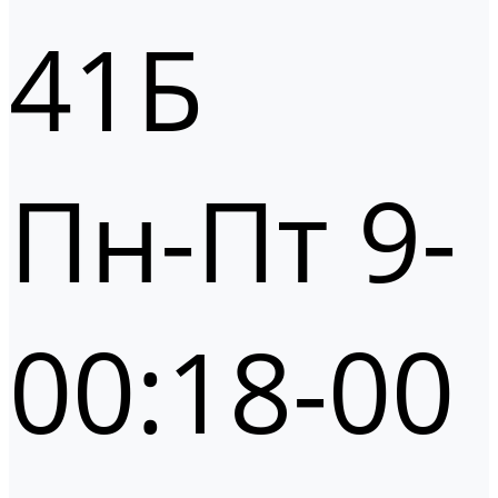
41Б
Пн-Пт 9-
00:18-00