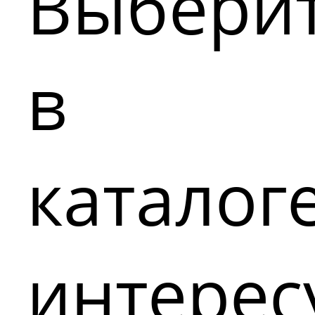
Выбери
в
каталог
интере