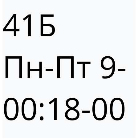
41Б
Пн-Пт 9-
00:18-00