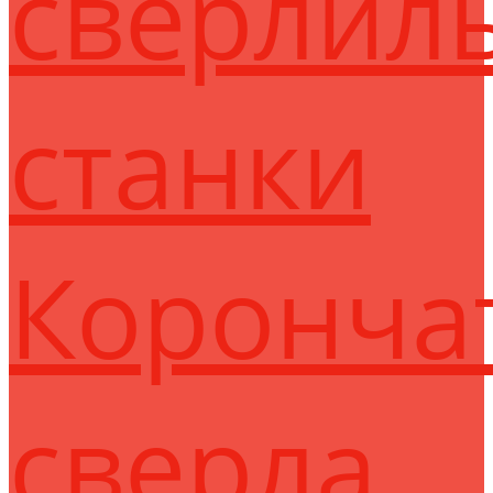
сверлил
станки
Коронча
сверла