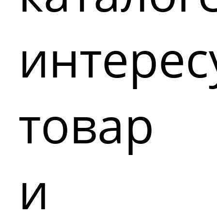
интере
товар
и