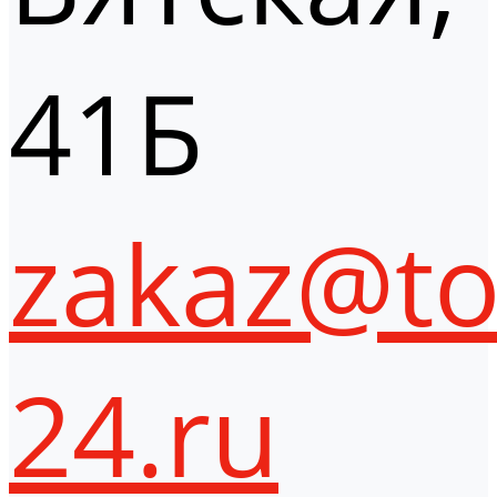
41Б
zakaz@to
24.ru