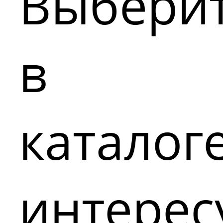
Выбери
в
каталог
интере