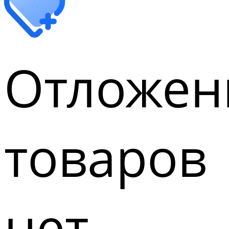
Отложен
товаров
нет