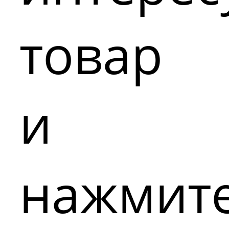
товар
и
нажмит