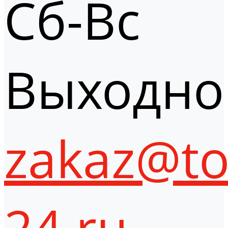
Сб-Вс
Выходно
zakaz@to
24.ru