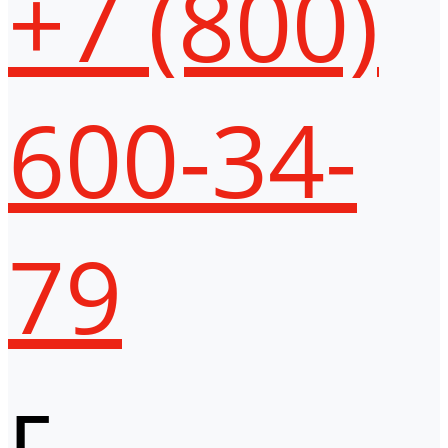
+7 (800)
600-34-
79
г.