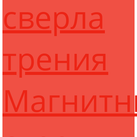
сверла
трения
Магнитн