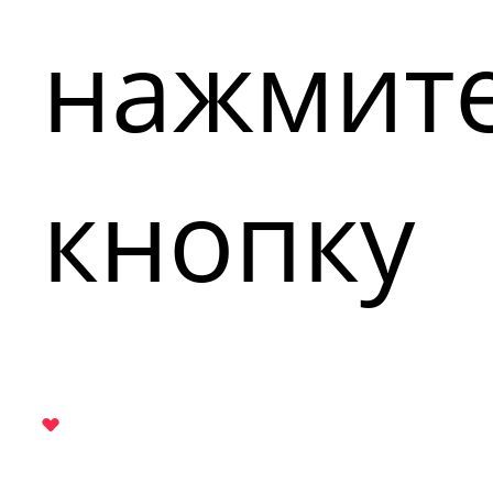
нажмит
кнопку