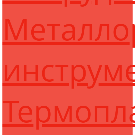
Металло
инструм
Термопл