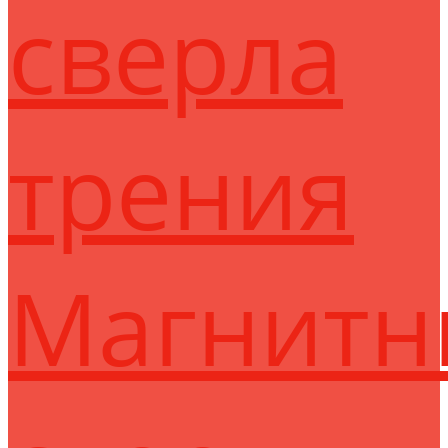
сверла
трения
Магнитн