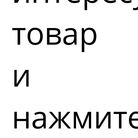
товар
и
нажмит