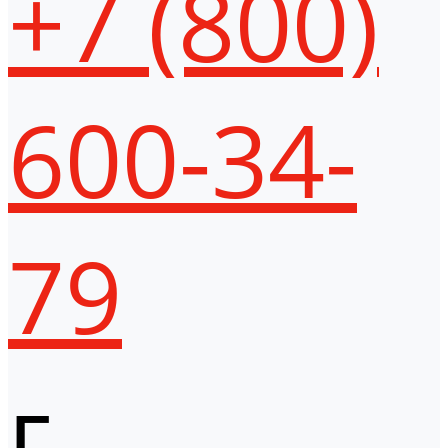
+7 (800)
600-34-
79
г.