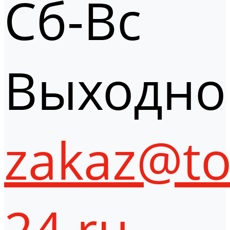
Сб-Вс
Выходно
zakaz@to
24.ru