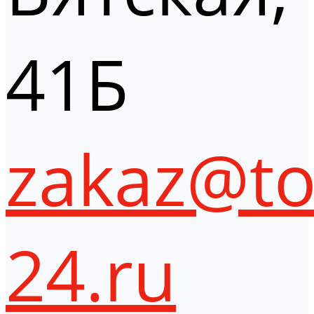
41Б
zakaz@to
24.ru