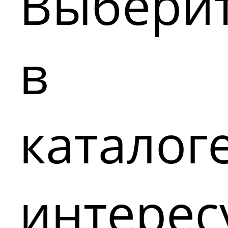
Выбери
в
каталог
интере