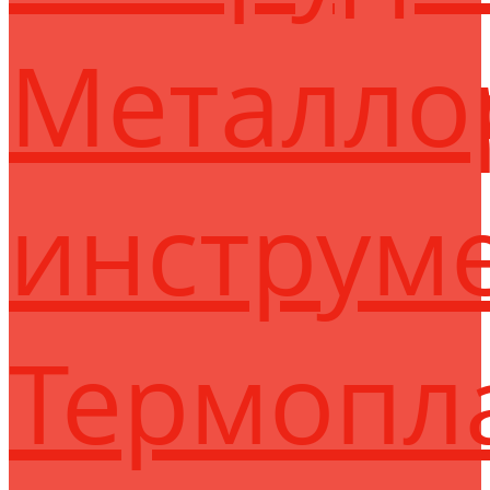
Металло
инструм
Термопл