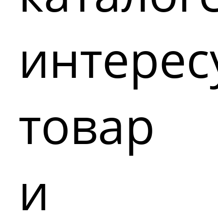
интере
товар
и