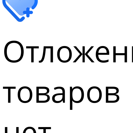
Отложен
товаров
нет