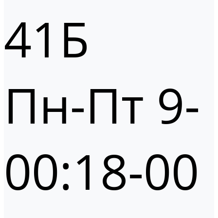
41Б
Пн-Пт 9-
00:18-00