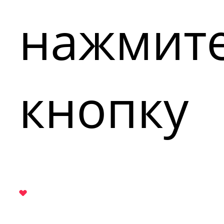
нажмит
кнопку