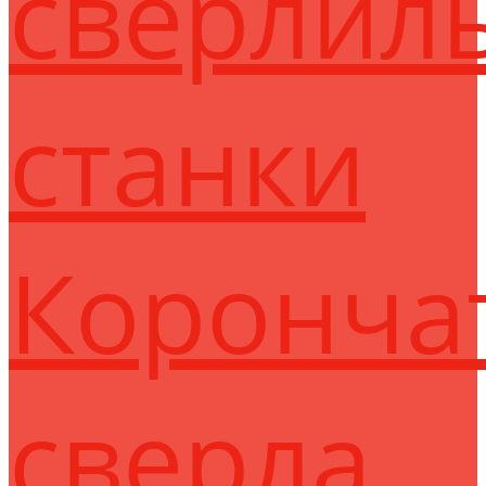
сверлил
станки
Коронча
сверла