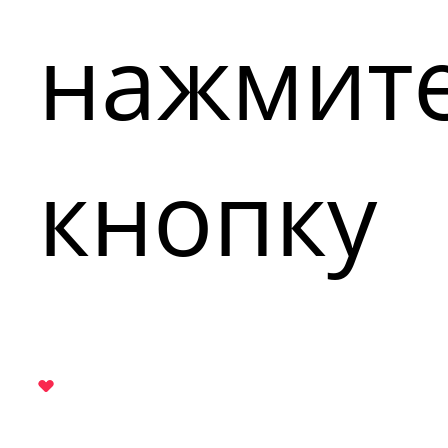
нажмит
кнопку