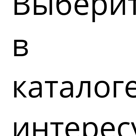
Выбери
в
каталог
интере