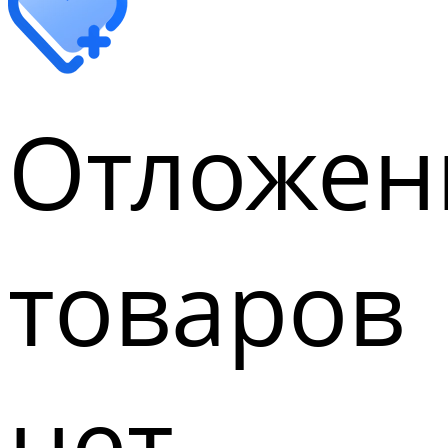
Отложен
товаров
нет