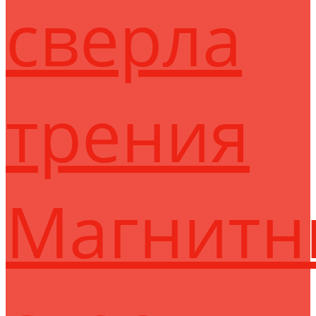
сверла
трения
Магнитн