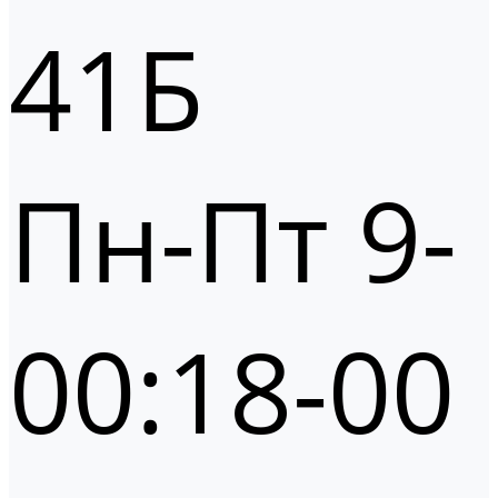
41Б
Пн-Пт 9-
00:18-00