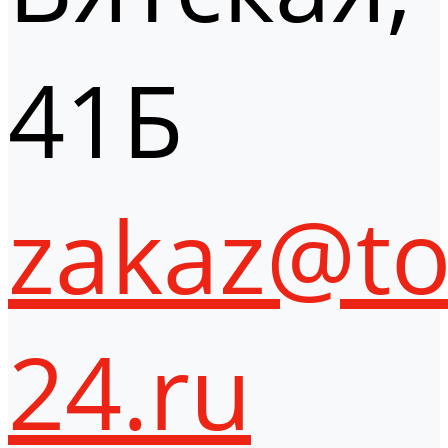
41Б
zakaz@to
24.ru