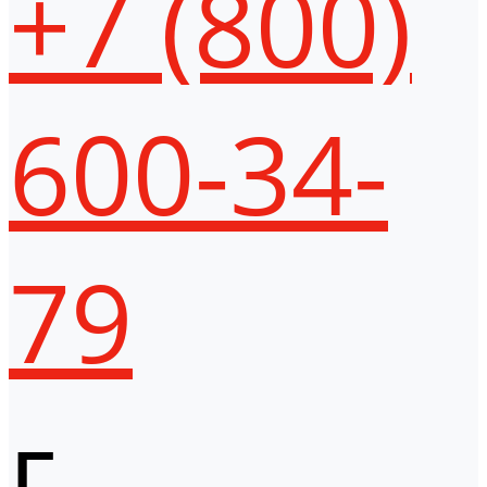
+7 (800)
600-34-
79
г.