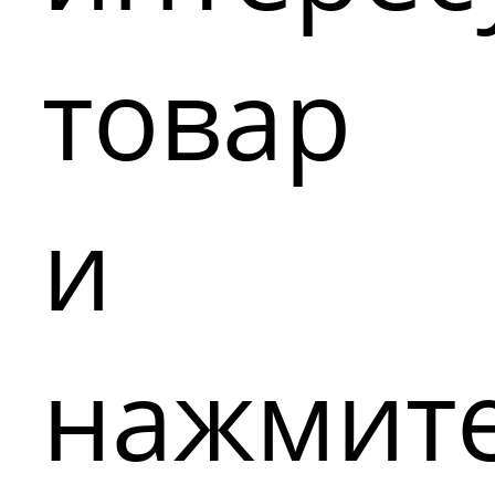
товар
и
нажмит