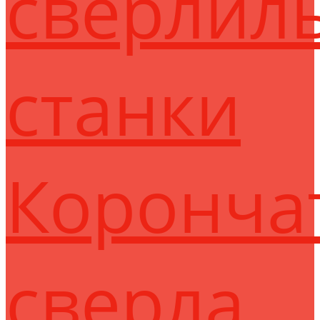
сверлил
станки
Коронча
сверла