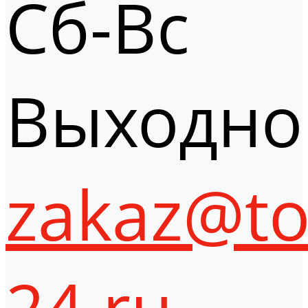
Сб-Вс
Выходно
zakaz@to
24.ru