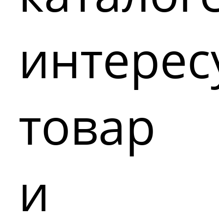
интере
товар
и