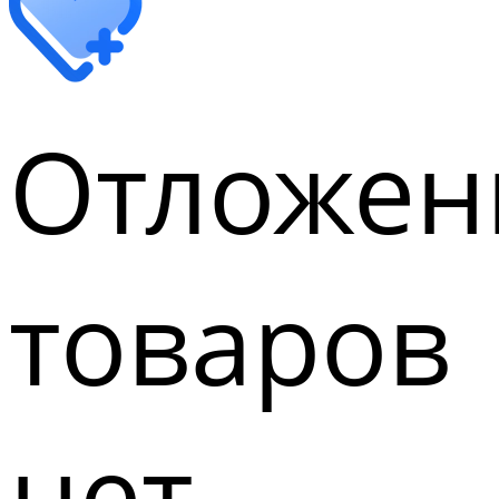
Отложен
товаров
нет