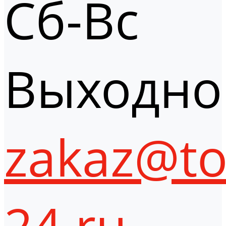
Сб-Вс
Выходно
zakaz@to
24.ru