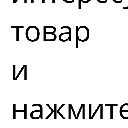
товар
и
нажмит