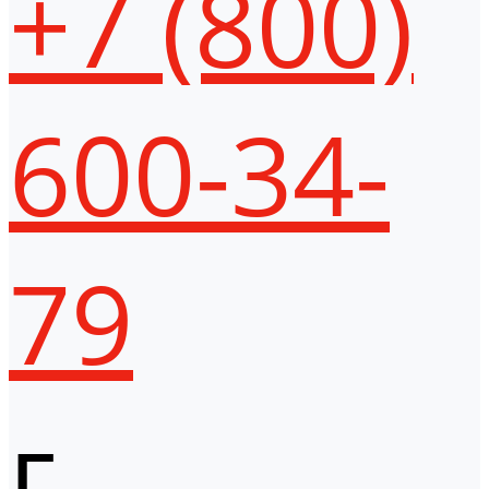
+7 (800)
600-34-
79
г.