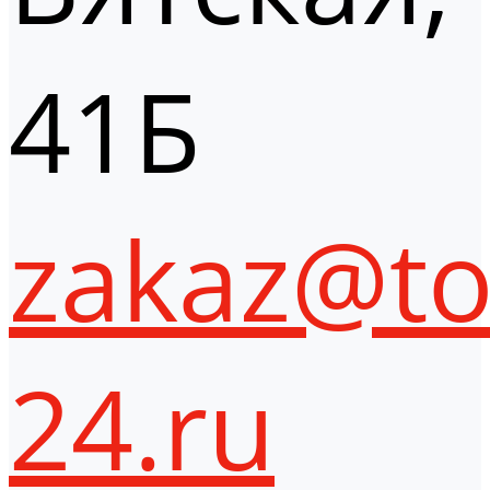
41Б
zakaz@to
24.ru