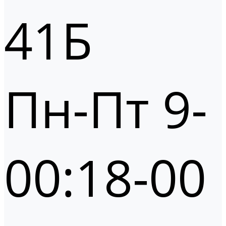
41Б
Пн-Пт 9-
00:18-00