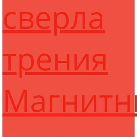
сверла
трения
Магнитн