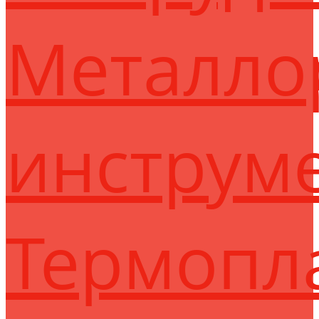
Металло
инструм
Термопл