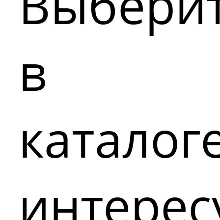
Выбери
в
каталог
интере