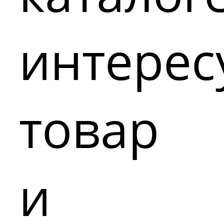
интере
товар
и