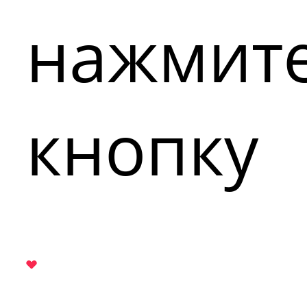
нажмит
кнопку