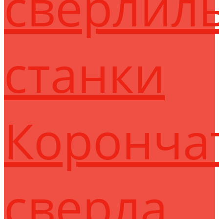
сверлил
станки
Коронча
сверла