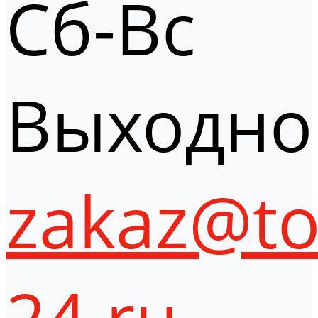
Сб-Вс
Выходно
zakaz@to
24.ru