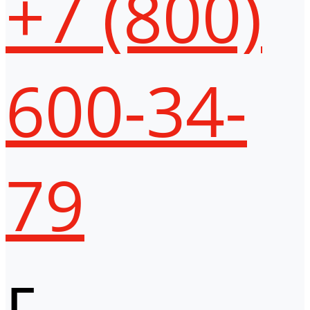
+7 (800)
600-34-
79
г.