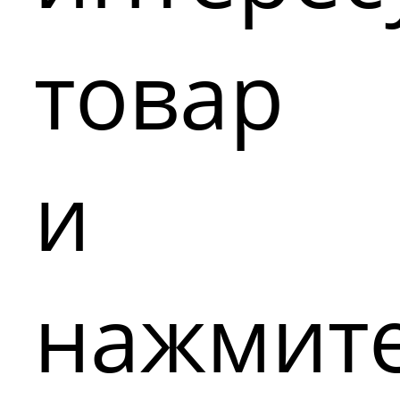
товар
и
нажмит