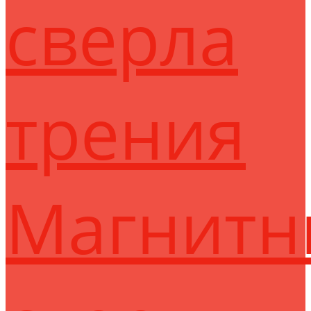
сверла
трения
Магнитн