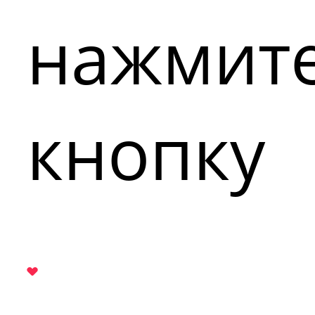
нажмит
кнопку