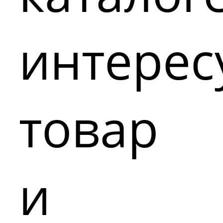
интере
товар
и