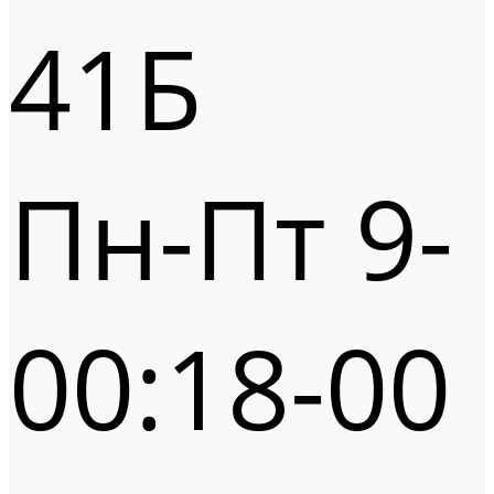
41Б
Пн-Пт 9-
00:18-00