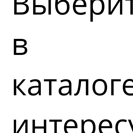
Выбери
в
каталог
интере