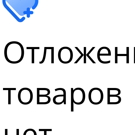
Отложен
товаров
нет