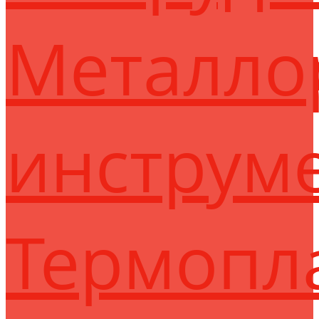
Металло
инструм
Термопл