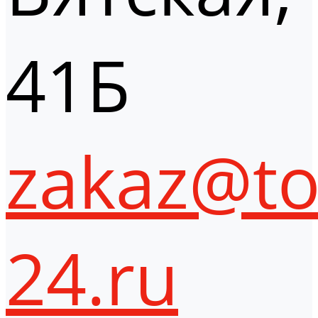
41Б
zakaz@to
24.ru