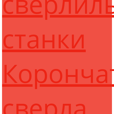
сверлил
станки
Коронча
сверла