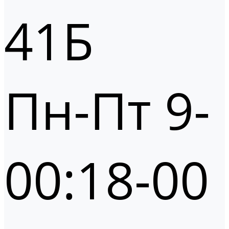
41Б
Пн-Пт 9-
00:18-00