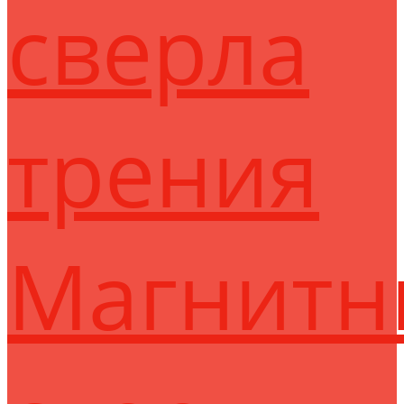
сверла
трения
Магнитн