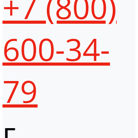
+7 (800)
600-34-
79
г.