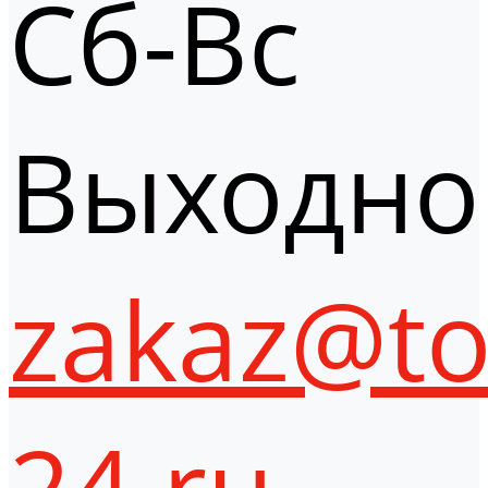
Сб-Вс
Выходно
zakaz@to
24.ru