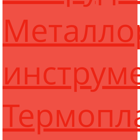
Металло
инструм
Термопл