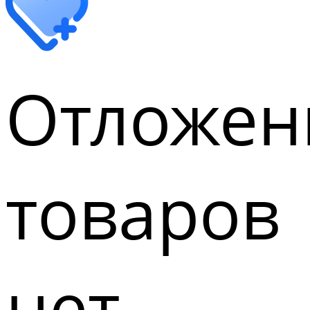
Отложен
товаров
нет