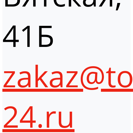
41Б
zakaz@to
24.ru