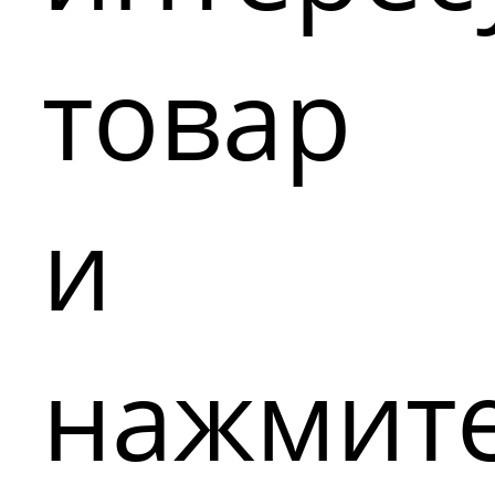
товар
и
нажмит