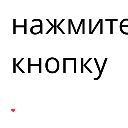
нажмит
кнопку