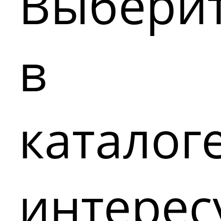
Выбери
в
каталог
интере