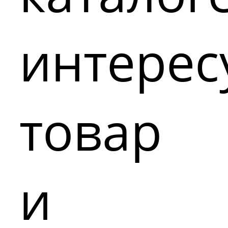
интере
товар
и