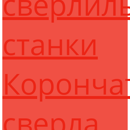
сверлил
станки
Коронча
сверла