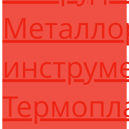
Металло
инструм
Термопл