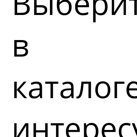
Выбери
в
каталог
интере