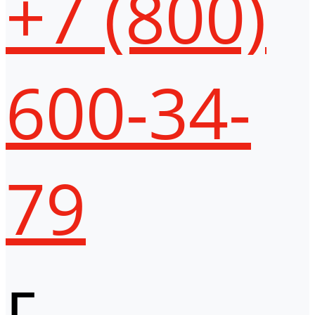
+7 (800)
600-34-
79
г.