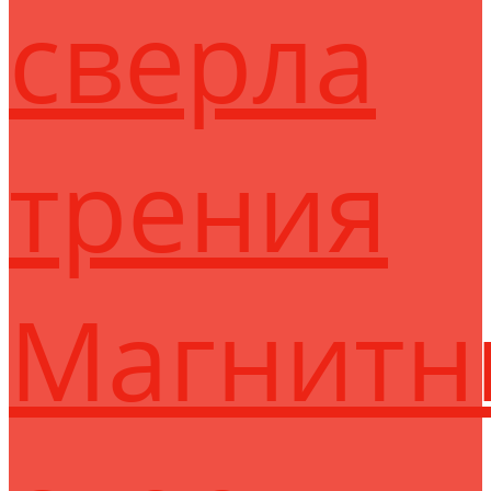
сверла
трения
Магнитн