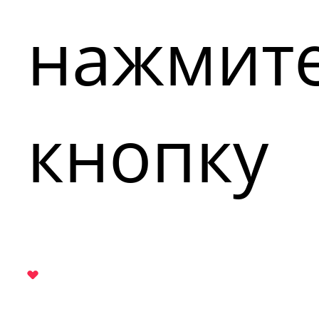
нажмит
кнопку