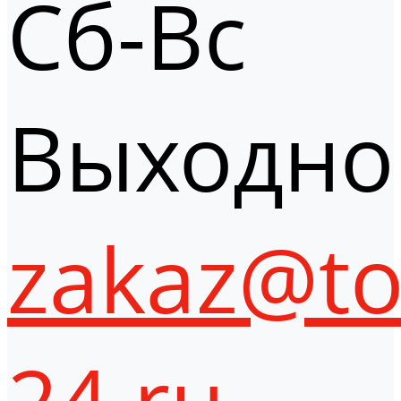
Сб-Вс
Выходно
zakaz@to
24.ru