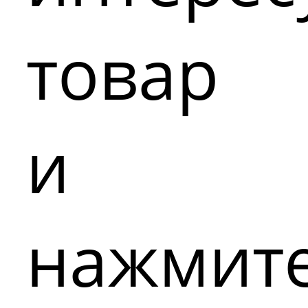
товар
и
нажмит