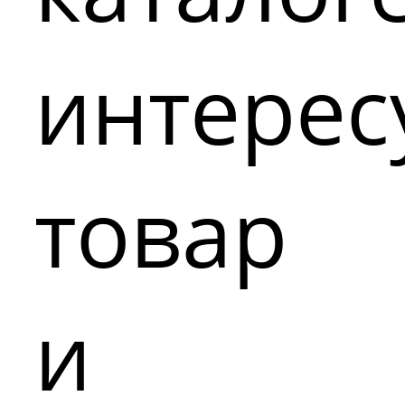
интере
товар
и