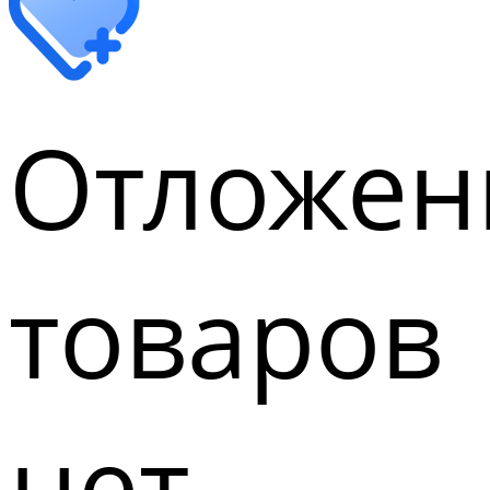
Отложен
товаров
нет