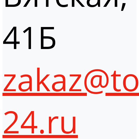
41Б
zakaz@to
24.ru