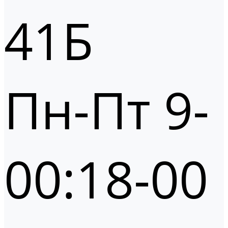
41Б
Пн-Пт 9-
00:18-00