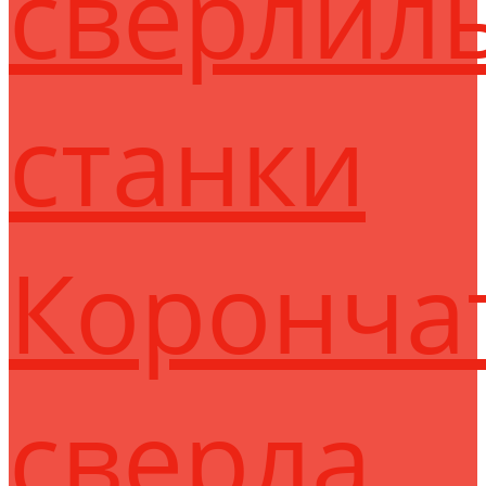
сверлил
станки
Коронча
сверла