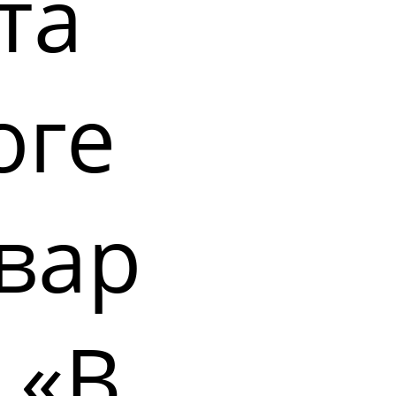
та
оге
вар
 «В