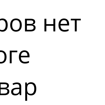
ров нет
оге
вар