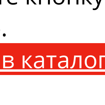
.
в катало