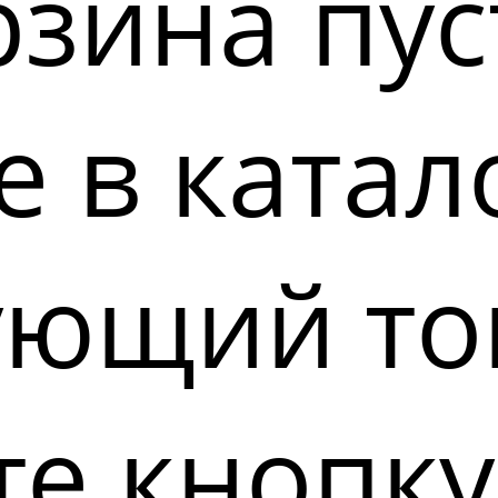
зина пус
 в катал
ующий то
е кнопку