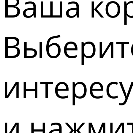
Ваша кор
Выберите
интерес
и нажмит