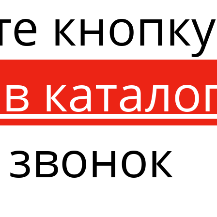
те кнопк
в катало
 звонок