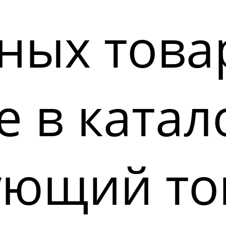
ных това
 в катал
ующий то