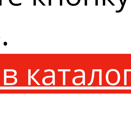
.
в катало