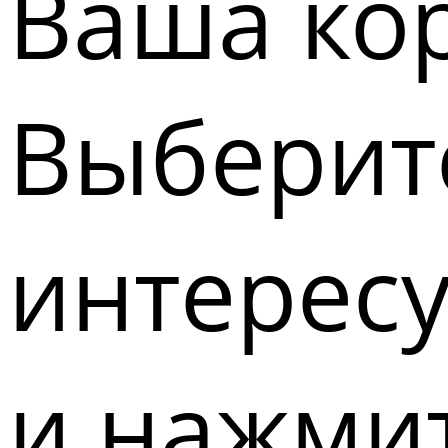
Ваша кор
Выберите
интерес
и нажмит