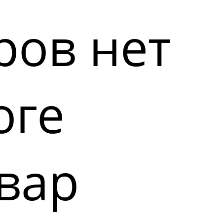
ров нет
оге
вар