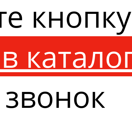
те кнопк
в катало
 звонок