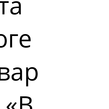
та
оге
вар
 «В