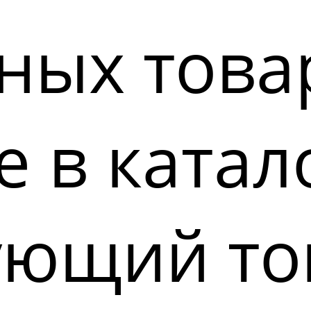
ных това
 в катал
ующий то