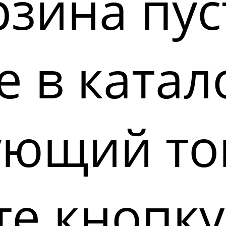
зина пус
 в катал
ующий то
е кнопку