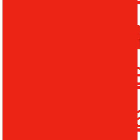
Металло
инструм
Термопл