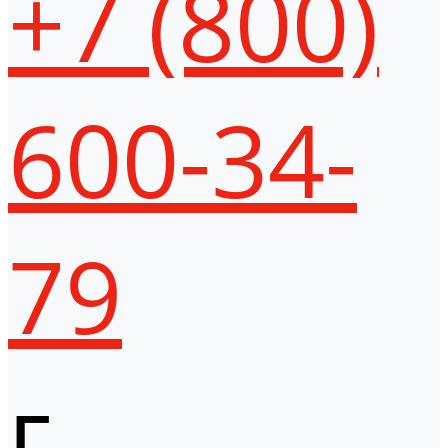
+7 (800)
600-34-
79
г.