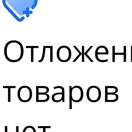
Отложен
товаров
нет