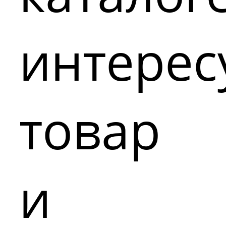
интере
товар
и