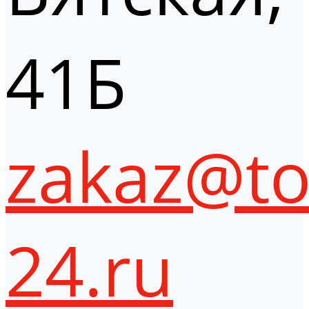
41Б
zakaz@to
24.ru