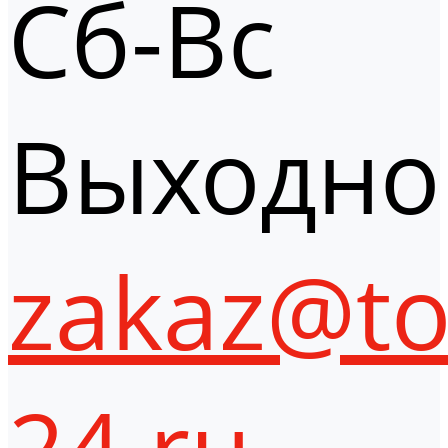
Сб-Вс
Выходно
zakaz@to
24.ru