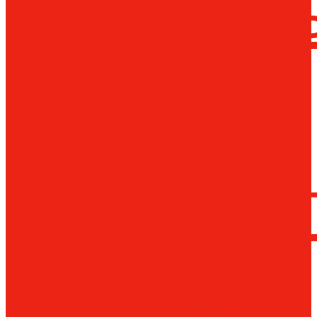
сверлил
станки
Коронча
сверла