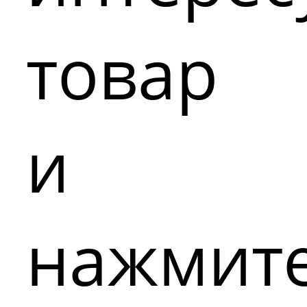
товар
и
нажмит