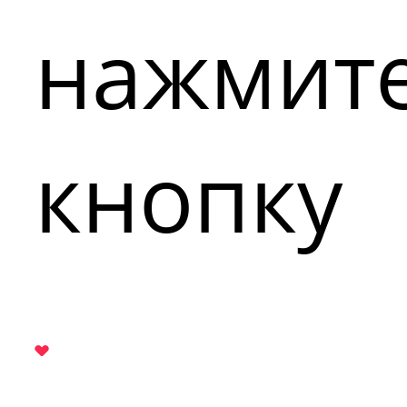
нажмит
кнопку