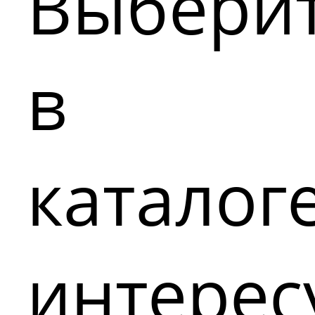
Выбери
в
каталог
интере