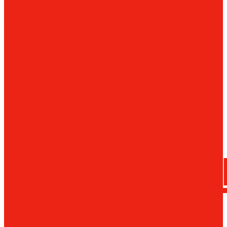
сверла
трения
Магнитн