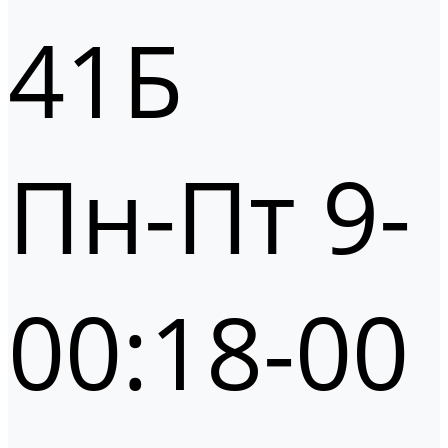
41Б
Пн-Пт 9-
00:18-00