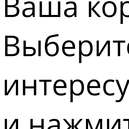
Ваша кор
Выберите
интерес
и нажмит