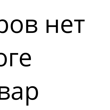
ров нет
оге
вар