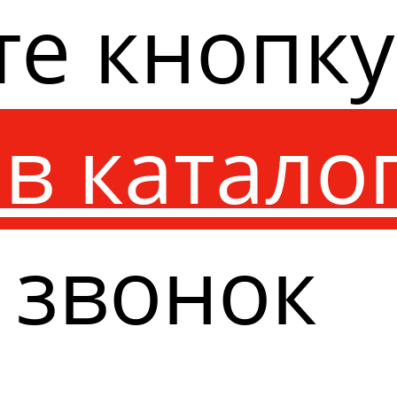
те кнопк
в катало
 звонок