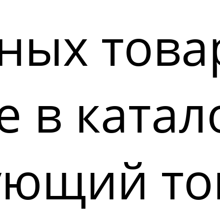
ных това
 в катал
ующий то