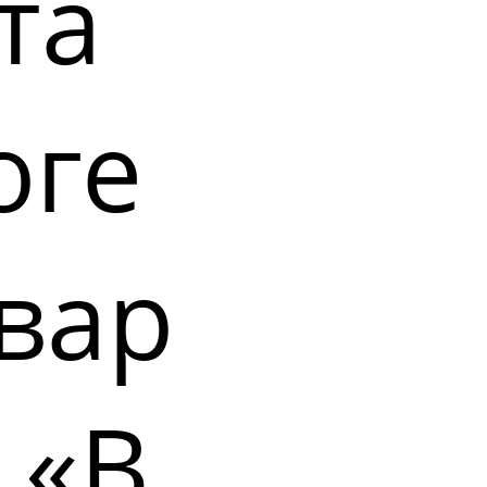
та
оге
вар
 «В