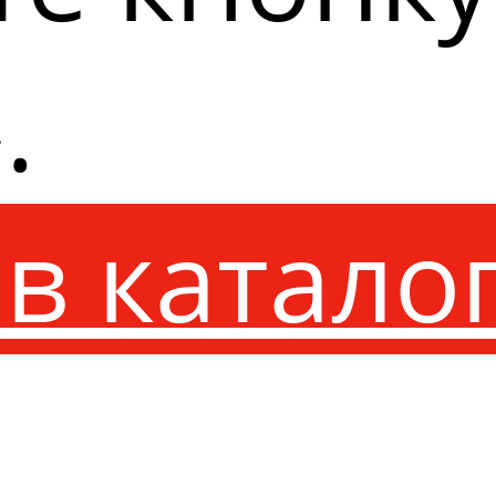
.
в катало