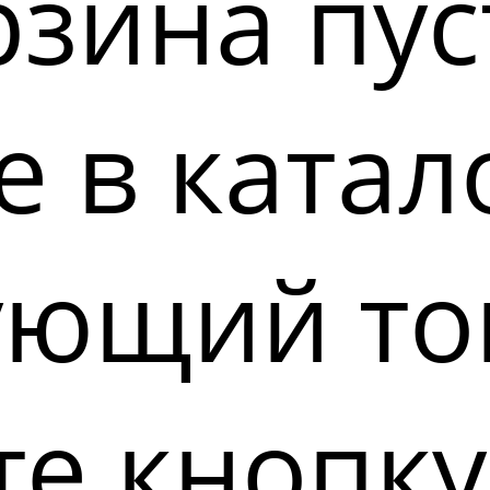
зина пус
 в катал
ующий то
е кнопку