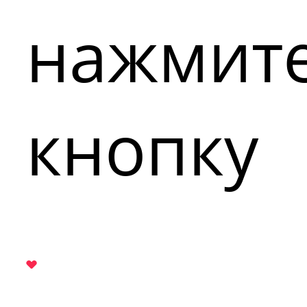
нажмит
кнопку