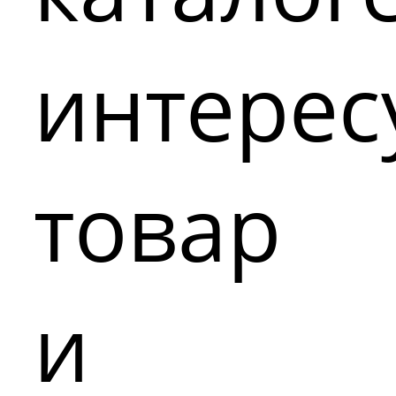
интере
товар
и