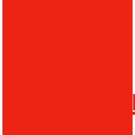
сверла
трения
Магнитн