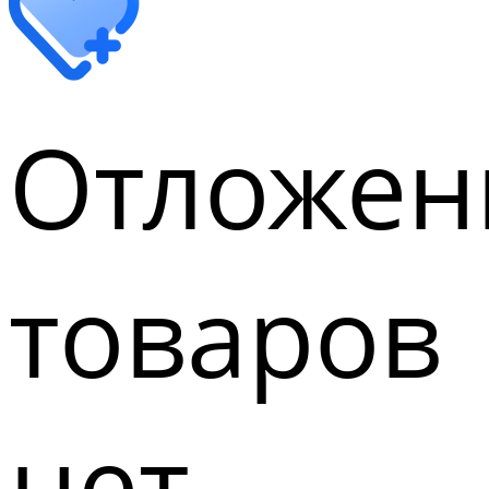
Отложен
товаров
нет