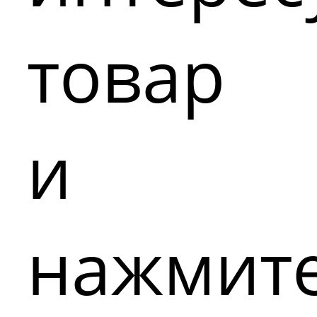
товар
и
нажмит