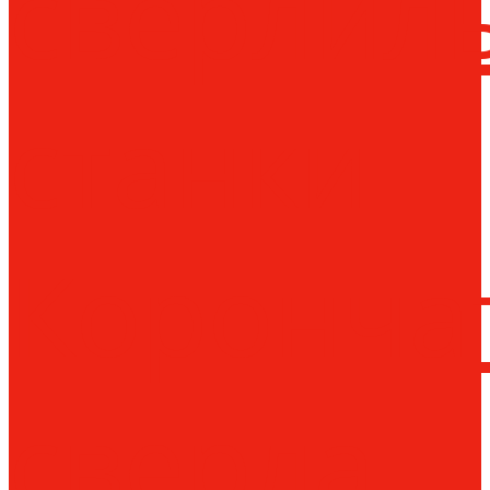
сверлил
станки
Коронча
сверла