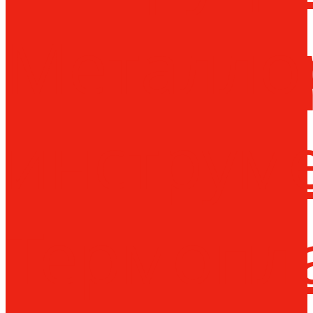
Металло
инструм
Термопл