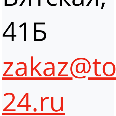
41Б
zakaz@to
24.ru