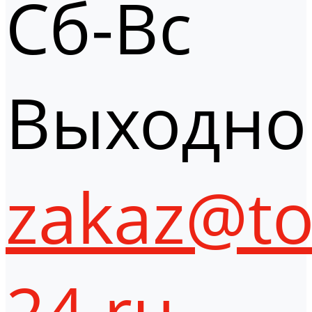
Сб-Вс
Выходно
zakaz@to
24.ru