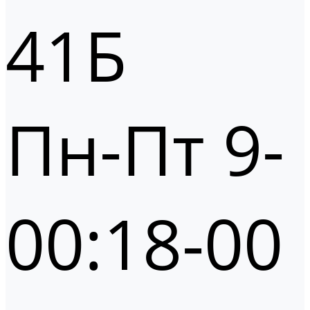
41Б
Пн-Пт 9-
00:18-00