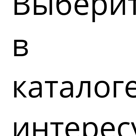
Выбери
в
каталог
интере