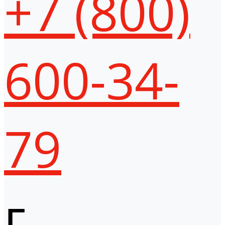
+7 (800)
600-34-
79
г.