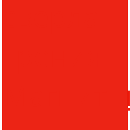
сверла
трения
Магнитн