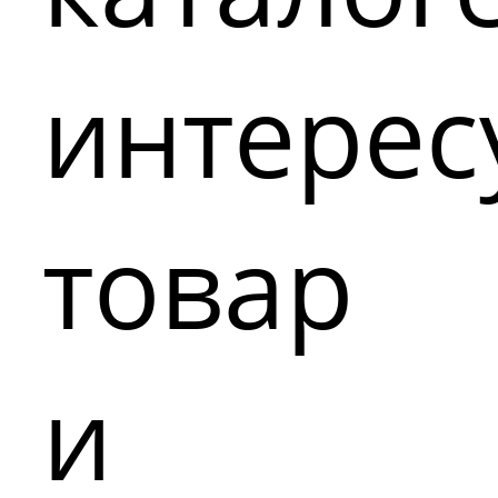
интере
товар
и