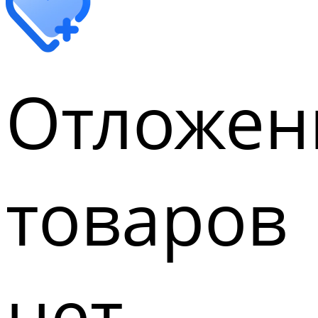
Отложен
товаров
нет