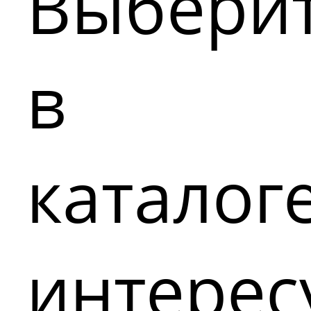
Выбери
в
каталог
интере