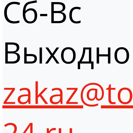
Сб-Вс
Выходно
zakaz@to
24.ru