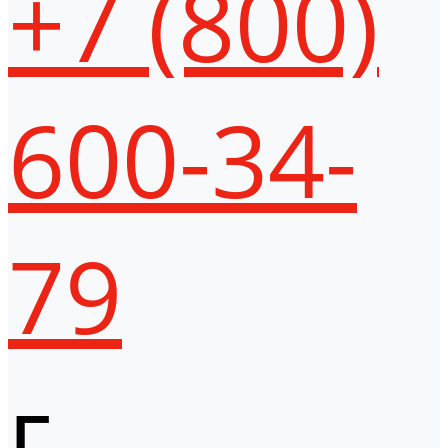
+7 (800)
600-34-
79
г.