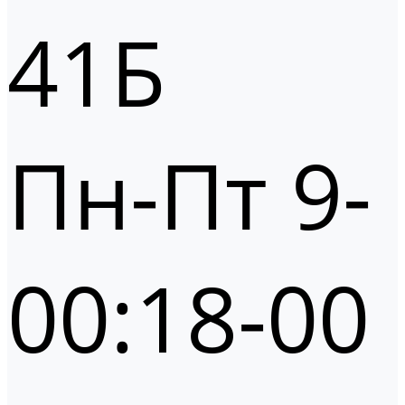
41Б
Пн-Пт 9-
00:18-00