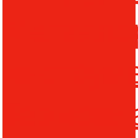
Металло
инструм
Термопл