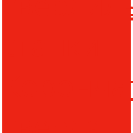
сверлил
станки
Коронча
сверла