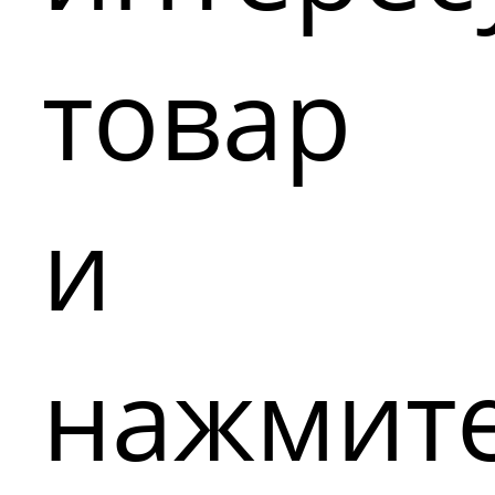
товар
и
нажмит