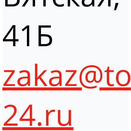
41Б
zakaz@to
24.ru