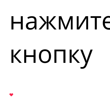
нажмит
кнопку