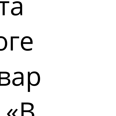
та
оге
вар
 «В