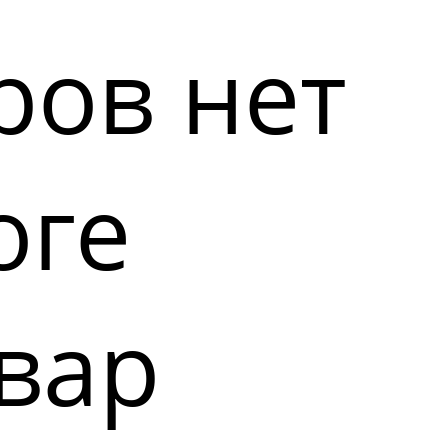
ров нет
оге
вар