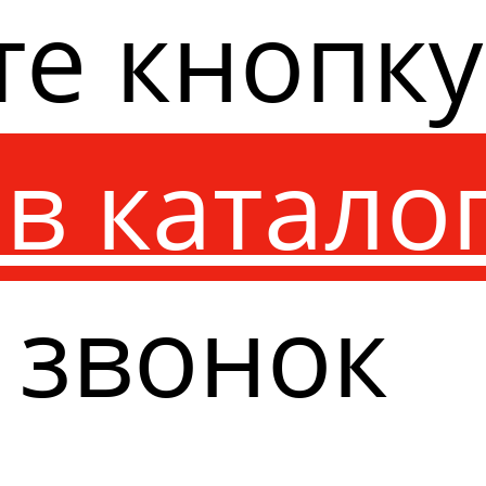
те кнопк
в катало
 звонок