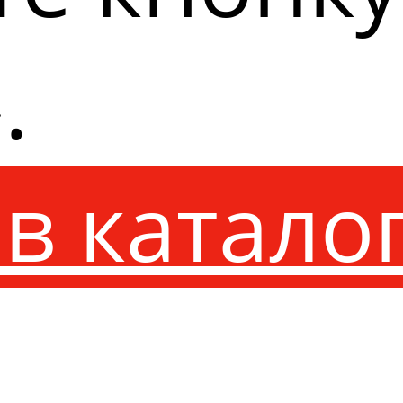
.
в катало