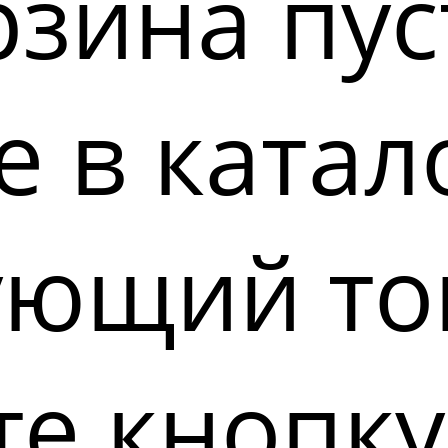
зина пус
 в катал
ующий то
е кнопку