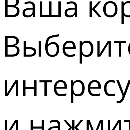
Ваша кор
Выберите
интерес
и нажмит