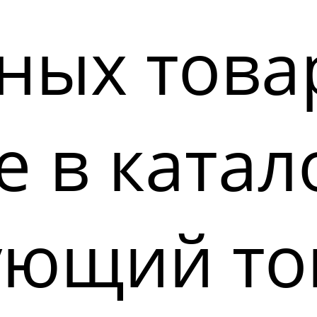
ных това
 в катал
ующий то